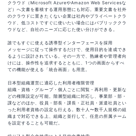
クラウド（Microsoft AzureやAmazon Web Servicesな
ど）へ文書を蓄積する運用形態にも対応。重要文書を社外
のクラウドに置きたくない企業は社内やプライベートクラ
ウド、低コストですぐに使いたい場合にはパブリッククラ
ウドなど、自社のニーズに応じた使い分けができる。
誰でもすぐに使える誘導型インターフェースを採用
メッセージに従って操作するだけで、使用目的を達成でき
るように設計されている。その一方で、熟練者や管理者向
けには、操作性を追求するとともに、1つの画面からすべ
ての機能が使える「統合画面」も用意。
日本型組織運営に適応した利用者権限管理
組織・資格・グループ・個人ごとに閲覧・再利用・更新な
どの権限設定が可能。階層型組織に対応し、事業部・部・
課などのほか、役員・部長・課長・正社員・派遣社員とい
った利用者資格の設定も行える。数十人〜数千人規模の組
織まで対応できる上、組織と並行して、任意の所属チーム
を設定することも可能だ。