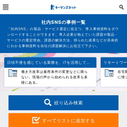
社内SNSの事例一覧
「社内SNS」の製品・サービス選定に役立つ、導入事例資料をダウ
ンロードすることができます。導入企業が抱えていた課題や製品・
サービスの選定理由、課題の解決方法、得られた成果などが具体的
にわかる事例資料を自社の課題解決にお役立て下さい。
日頃不便を感じている業務を、ITを活用して効率化したい
働き方改革は雇用条件の変更などに限ら
在宅
ない。現場の声から始められる改革も多
に情
様にある。
絞り込み検索
すべてリストに追加する