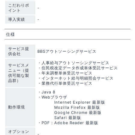
こだわりポ
-
イント
導入実績
-
仕様
サービス提
BBSアウトソーシングサービス
供会社
・人事給与アウトソーシングサービス
サービスメ
・住民税改定データ作成単体受託サービス
ニュー（提
・年末調整単体受託サービス
供可能な製
・インターネット給与明細照会サービス
品群）
・業務代行単体受託サービス
・Java 8
・Webブラウザ
Internet Explorer 最新版
動作環境
Mozilla Firefox 最新版
Google Chrome 最新版
Safari 最新版
・PDF：Adobe Reader 最新版
オプション
-