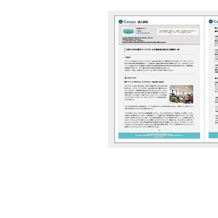
ョンツール
ョンツール
物理セキュリティ
物理セキュ
データセンター
データセン
サーバー
サーバー
ネットワーク機器
ネットワー
運用管理
運用管理
ストレージ
ストレージ
PCソフト
PCソフト
通信サービス
通信サービ
開発
開発
仮想化
仮想化
メール
メール
Web構築
Web構築