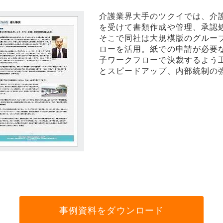
介護業界大手のツクイでは、介
リティ
を受けて書類作成や管理、承認
ター
そこで同社は大規模版のグルー
ローを活用。紙での申請が必要
子ワークフローで決裁するよう
ク機器
とスピードアップ、内部統制の
ス
事例資料をダウンロード