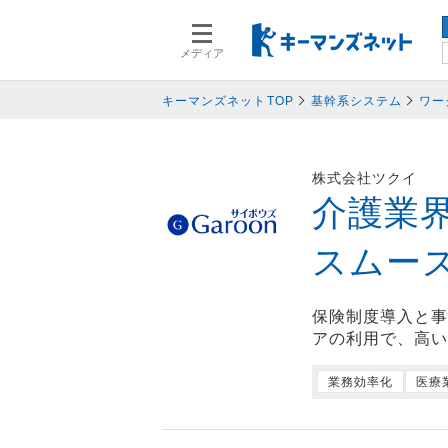
メディア
スマートデバイス
スマートデ
人事
人事
キーマンズネットTOP
基幹系システム
ワー
業務プロセス
業務プロセ
検索語を入力してください
基幹系システム
基幹系シス
株式会社ツクイ
ネットワークセキュリティ
ネットワー
介護業
データ分析
データ分析
スムー
PC
PC
情報システム
情報システ
保険制度導入と
エンドポイントセキュリティ
エンドポイ
アの利用で、高
バックアップ
バックアッ
業務効率化
医療
オフィス機器
オフィス機
情報共有システム・コミュニケーシ
情報共有シ