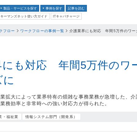
製品・サービスを探す
事例を探す
記事を読む
キーマンズネット使い方ガイド
ITキャパチャージ
バイス
クフロー
ワークフローの事例一覧
介護業界にも対応 年間5万件のワー
ス
並び順：
テム
クセキュリティ
界にも対応 年間5万件のワ
ズに
ム
事業拡大によって業界特有の煩雑な事務業務が急増した、介
ントセキュリティ
い業務効率と非常時への強い対応力が得られた。
プ
業・福祉業
情報システム部門（開発系）
器
ステム・コミュニケーシ