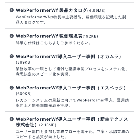
WebPerformerWf 製品カタログ
(4.99MB)
WebPerformerWfの特長や主要機能、稼働環境を記載した製
品カタログです。
WebPerformerWf 稼働環境表
(192KB)
詳細な仕様はこちらよりご参照ください。
WebPerformerWf導入ユーザー事例（オカムラ）
(869KB)
業務改革の一環として複雑な稟議承認プロセスをシステム化、
意思決定のスピード化を実現。
WebPerformerWf導入ユーザー事例（エスペック）
(600KB)
レガシーシステムの刷新に向けてWebPerformer導入、運用効
率向上と開発期間短縮を実現。
WebPerformerWf導入ユーザー事例（新生テクノス
株式会社）
(2.13MB)
ユーザー部門も参加し業務フローを電子化。立案・承認業務の
スピードと品質が向上した。