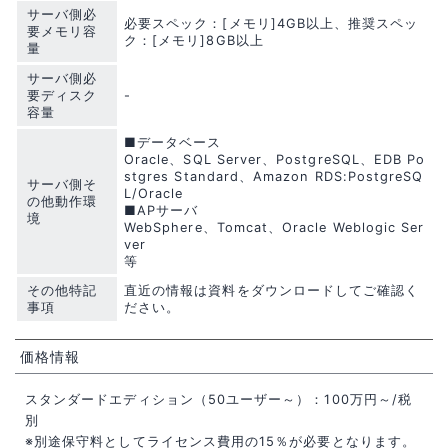
サーバ側必
必要スペック：[メモリ]4GB以上、推奨スペッ
要メモリ容
ク：[メモリ]8GB以上
量
サーバ側必
要ディスク
-
容量
■データベース
Oracle、SQL Server、PostgreSQL、EDB Po
stgres Standard、Amazon RDS:PostgreSQ
サーバ側そ
L/Oracle
の他動作環
■APサーバ
境
WebSphere、Tomcat、Oracle Weblogic Ser
ver
等
その他特記
直近の情報は資料をダウンロードしてご確認く
事項
ださい。
価格情報
スタンダードエディション（50ユーザー～）：100万円～/税
別
※別途保守料としてライセンス費用の15％が必要となります。