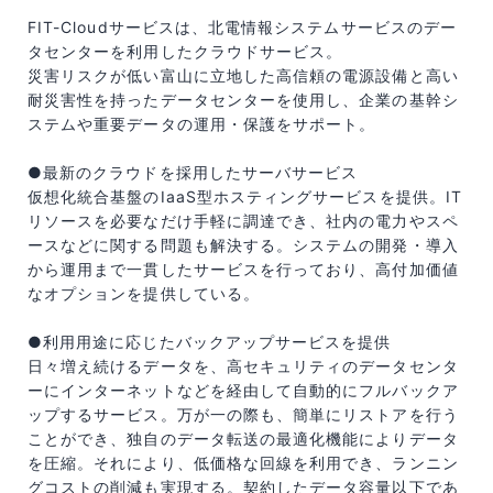
FIT-Cloudサービスは、北電情報システムサービスのデー
タセンターを利用したクラウドサービス。
災害リスクが低い富山に立地した高信頼の電源設備と高い
耐災害性を持ったデータセンターを使用し、企業の基幹シ
ステムや重要データの運用・保護をサポート。
●最新のクラウドを採用したサーバサービス
仮想化統合基盤のIaaS型ホスティングサービスを提供。IT
リソースを必要なだけ手軽に調達でき、社内の電力やスペ
ースなどに関する問題も解決する。システムの開発・導入
から運用まで一貫したサービスを行っており、高付加価値
なオプションを提供している。
●利用用途に応じたバックアップサービスを提供
日々増え続けるデータを、高セキュリティのデータセンタ
ーにインターネットなどを経由して自動的にフルバックア
ップするサービス。万が一の際も、簡単にリストアを行う
ことができ、独自のデータ転送の最適化機能によりデータ
を圧縮。それにより、低価格な回線を利用でき、ランニン
グコストの削減も実現する。契約したデータ容量以下であ