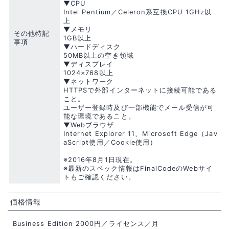
▼CPU
Intel Pentium／Celeron系互換CPU 1GHz以
上
▼メモリ
その他特記
1GB以上
事項
▼ハードディスク
50MB以上の空き領域
▼ディスプレイ
1024×768以上
▼ネットワーク
HTTPSで外部インターネットに接続可能である
こと。
ユーザー登録時及び一部機能でメール受信が可
能な環境であること。
▼Webブラウザ
Internet Explorer 11、Microsoft Edge（Jav
aScript使用／Cookie使用）
※2016年8月1日現在。
※最新のスペック情報はFinalCodeのWebサイ
トもご確認ください。
価格情報
Business Edition 2000円／ライセンス／月