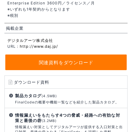
Enterprise Edition 3600円／ライセンス／月
※いずれも1年契約からとなります
※税別
掲載企業
デジタルアーツ株式会社
URL：
http://www.daj.jp/
関連資料をダウンロード
ダウンロード資料
製品カタログ
(4.5MB)
FinalCodeの概要や機能一覧などを紹介した製品カタログ。
情報漏えいをもたらす4つの脅威・経路への有効な対
策と最後の砦
(3.2MB)
情報漏えい対策としてデジタルアーツが提供する入口対策と出
口対策、最後の砦となる「FinalCode」を説明した資料