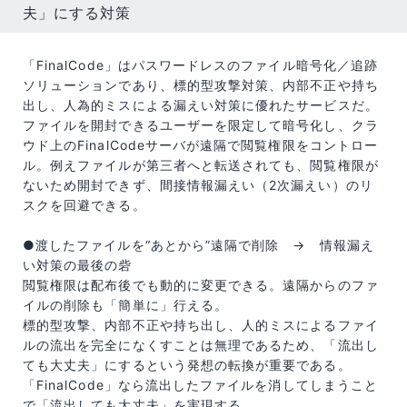
夫」にする対策
「FinalCode」はパスワードレスのファイル暗号化／追跡
ソリューションであり、標的型攻撃対策、内部不正や持ち
出し、人為的ミスによる漏えい対策に優れたサービスだ。
ファイルを開封できるユーザーを限定して暗号化し、クラ
ウド上のFinalCodeサーバが遠隔で閲覧権限をコントロー
ル。例えファイルが第三者へと転送されても、閲覧権限が
ないため開封できず、間接情報漏えい（2次漏えい）のリ
スクを回避できる。
●渡したファイルを“あとから”遠隔で削除 → 情報漏え
い対策の最後の砦
閲覧権限は配布後でも動的に変更できる。遠隔からのファ
イルの削除も「簡単に」行える。
標的型攻撃、内部不正や持ち出し、人的ミスによるファイ
ルの流出を完全になくすことは無理であるため、「流出し
ても大丈夫」にするという発想の転換が重要である。
「FinalCode」なら流出したファイルを消してしまうこと
で「流出しても大丈夫」を実現する。