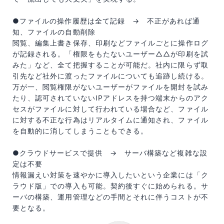
●ファイルの操作履歴は全て記録 → 不正があれば通
知、ファイルの自動削除
閲覧、編集上書き保存、印刷などファイルごとに操作ログ
が記録される。「権限をもたないユーザー△△が印刷を試
みた」など、全て把握することが可能だ。社内に限らず取
引先など社外に渡ったファイルについても追跡し続ける。
万が一、閲覧権限がないユーザーがファイルを開封を試み
たり、認可されていないIPアドレスを持つ端末からのアク
セスがファイルに対して行われている場合など、ファイル
に対する不正な行為はリアルタイムに通知され、ファイル
を自動的に消してしまうこともできる。
●クラウドサービスで提供 → サーバ構築など複雑な設
定は不要
情報漏えい対策を速やかに導入したいという企業には「ク
ラウド版」での導入も可能。契約後すぐに始められる。サ
ーバの構築、運用管理などの手間とそれに伴うコストが不
要となる。