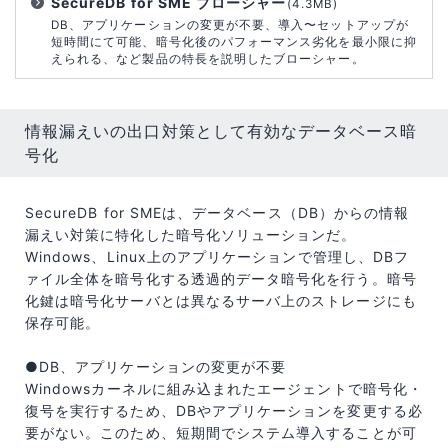
SecureDB for SME ブローシャー
(4.3MB)
DB、アプリケーションの変更が不要、導入〜セットアップが
短時間にて可能、暗号化後のパフォーマンス劣化を最小限に抑
えられる、など製品の特長を説明したブローシャー。
情報漏えいの出口対策として有効なデータベース暗
号化
SecureDB for SMEは、データベース（DB）からの情報
漏えい対策に特化した暗号化ソリューションだ。
Windows、Linux上のアプリケーションで管理し、DBフ
ァイル全体を暗号化する透過的データ暗号化を行う。暗号
化鍵は暗号化サーバとは異なるサーバ上のストレージにも
保存可能。
●DB、アプリケーションの変更が不要
Windowsカーネルに組み込まれたエージェントで暗号化・
復号を実行するため、DBやアプリケーションを変更する必
要がない。このため、短期間でシステム導入することが可