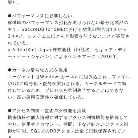
能だ。
●パフォーマンスに影響しない
稼働時のパフォーマンス劣化が避けられない暗号化製品の
中で、SecureDB for SMEにおける劣化の割合は1％から
3％※と、システムにほとんど影響を与えないことが実証さ
れている。
※ AllthatSoft Japan株式会社（旧社名、セキュア・ディ
ー・ビー・ジャパン）によるベンチマーク（2016年）
●カーネル暗号化方式を採用
エージェントはWindowsカーネルに組み込まれ、ファイル
I/O時に暗号化・復号が実行される。カーネルモードで動
作しているため、プロセスを強制終了することはできな
い。高い運用安定性を確保している。
●アクセス制御・監査ログ機能を搭載
機密情報や個人情報に対するアクセス制御機能を搭載して
おり、使用者アカウント、時間、IPなど細かいアクセス制
御が可能。SQLでのDBアクセスは全て記録保存されてい
る。