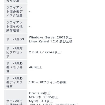
モリ容量
クライアン
ト側必要デ
-
ィスク容量
クライアン
ト側その他
-
動作環境
Windows Server 2003以上
サーバ側OS
Linux Kernel 1.2.6 及び互換
サーバ側対
応プロセッ
2.0GHz／2core以上
サ
サーバ側必
要メモリ容
4GB以上
量
サーバ側必
要ディスク
1GB＋DBファイルの容量
容量
Oracle 9i以上
MS-SQL 2005以上
サーバ側そ
MySQL 4.1以上
の他動作環