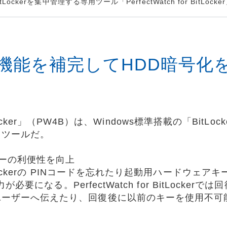
tLockerを集中管理する専用ツール「PerfectWatch for BitL
標準機能を補完してHDD暗号
 BitLocker」（PW4B）は、Windows標準搭載の「Bi
るツールだ。
ーの利便性を向上
tLockerの PINコードを忘れたり起動用ハードウェ
力が必要になる。PerfectWatch for BitLocke
ユーザーへ伝えたり、回復後に以前のキーを使用不可