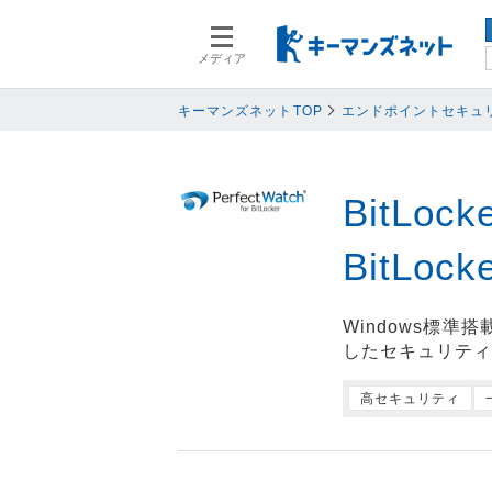
メディア
スマートデバイス
スマートデ
人事
人事
キーマンズネットTOP
エンドポイントセキュ
業務プロセス
業務プロセ
検索語を入力してください
基幹系システム
基幹系シス
BitLoc
ネットワークセキュリティ
ネットワー
データ分析
データ分析
BitLock
PC
PC
情報システム
情報システ
Windows標
したセキュリテ
エンドポイントセキュリティ
エンドポイ
バックアップ
バックアッ
高セキュリティ
オフィス機器
オフィス機
情報共有システム・コミュニケーシ
情報共有シ