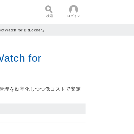
検索
ログイン
Watch for BitLocker」
コンテンツ：
tch for
運用管理を効率化しつつ低コストで安定