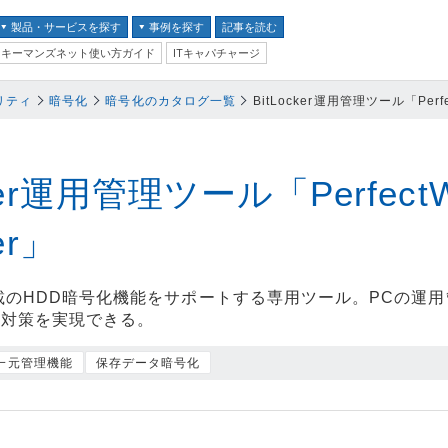
製品・サービスを探す
事例を探す
記事を読む
キーマンズネット使い方ガイド
ITキャパチャージ
バイス
リティ
暗号化
暗号化のカタログ一覧
BitLocker運用管理ツール「Perfect
ス
並び順：
テム
ker運用管理ツール「PerfectWa
クセキュリティ
er」
ム
準搭載のHDD暗号化機能をサポートする専用ツール。PCの
ィ対策を実現できる。
ントセキュリティ
プ
一元管理機能
保存データ暗号化
器
ステム・コミュニケーシ