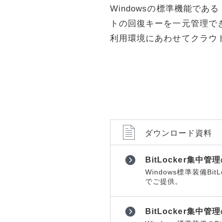
ョンツール
ョンツール
Windowsの標準機能であ
物理セキュリティ
物理セキュ
トの回復キーを一元管理で
データセンター
データセン
利用環境にあわせてクラウ
サーバー
サーバー
ネットワーク機器
ネットワー
運用管理
運用管理
ストレージ
ストレージ
PCソフト
PCソフト
ダウンロード資料
通信サービス
通信サービ
開発
開発
BitLocker集中
仮想化
仮想化
Windows標準装備Bit
でご提供。
メール
メール
Web構築
Web構築
BitLocker集中