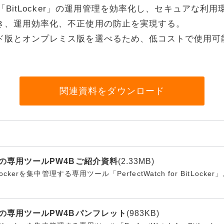
る「BitLocker」の運用管理を効率化し、セキュアな
リティ
き、運用効率化、不正使用の防止を実現する。
ター
ド版とオンプレミス版を選べるため、低コストで使用可
ク機器
関連資料をダウンロード
ス
管理の専用ツールPW4Bご紹介資料
(2.33MB)
Lockerを集中管理する専用ツール「PerfectWatch for BitLo
管理の専用ツールPW4Bパンフレット
(983KB)