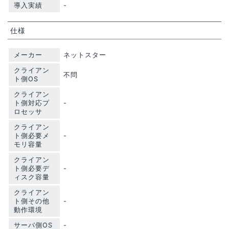
導入実績
-
仕様
メーカー
ネットスター
クライアン
不問
ト側OS
クライアン
ト側対応プ
-
ロセッサ
クライアン
ト側必要メ
-
モリ容量
クライアン
ト側必要デ
-
ィスク容量
クライアン
ト側その他
-
動作環境
サーバ側OS
-