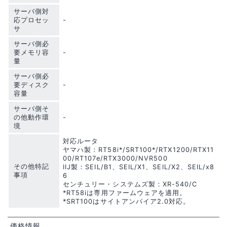
サーバ側対
応プロセッ
-
サ
サーバ側必
要メモリ容
-
量
サーバ側必
要ディスク
-
容量
サーバ側そ
の他動作環
-
境
対応ルータ
ヤマハ製：RT58i*/SRT100*/RTX1200/RTX11
00/RT107e/RTX3000/NVR500
その他特記
IIJ製：SEIL/B1、SEIL/X1、SEIL/X2、SEIL/x8
事項
6
センチュリー・システムズ製：XR-540/C
*RT58iは専用ファームウェアを適用。
*SRT100はサイトアンパイア2.0対応。
価格情報