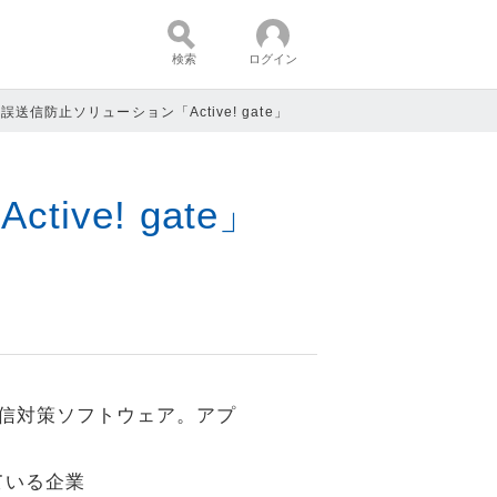
検索
ログイン
誤送信防止ソリューション「Active! gate」
コンテンツ：
ve! gate」
送信対策ソフトウェア。アプ
ている企業