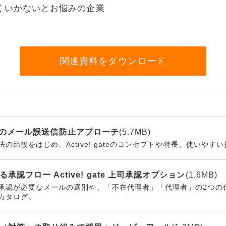
くいかないとお悩みの企業
リティ
ター
関連資料をダウンロード
ク機器
e の7つのメール誤送信防止アプローチ
(5.7MB)
ス
の比較をはじめ、Active! gateのコンセプトや特長、使いやす
認フロー Active! gate 上司承認オプション
(1.6MB)
承認が必要なメールの選別や、「不在代理者」「代理者」の2つの
カタログ。