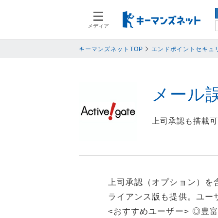
メディア
スマートデバイス
スマートデ
人事
人事
キーマンズネットTOP
エンドポイントセキュ
業務プロセス
業務プロセ
検索語を入力してください
基幹系システム
基幹系シス
メール誤
ネットワークセキュリティ
ネットワー
データ分析
データ分析
上司承認も搭載可
PC
PC
情報システム
情報システ
エンドポイントセキュリティ
エンドポイ
バックアップ
バックアッ
上司承認（オプション）を
オフィス機器
オフィス機
ライアンス版も提供。ユー
情報共有システム・コミュニケーシ
情報共有シ
<おすすめユーザー> ◎