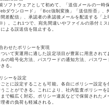
誤送信対策ソフトウェアとして初めて、「送信メールの一
ebダウンロード」「Bcc強制変換」「送信拒否」
時間差配信」、承認者の承認後メールを配送する「上
※）。これ1つで、宛先間違いやファイルの添付ミ
因による誤送信を阻止する。
合わせたポリシーを実現
ついて実運用に適した設定項目が豊富に用意されて
イルの暗号化方法、パスワードの通知方法、パスワー
できる。
リシーを設定
ごとに設定することも可能。各自にポリシー設定を
行うことができる。これにより、社内監査ポリシーを
用まで幅広く対応。ポリシー違反などで保留されたメ
管理者の負荷も軽減される。