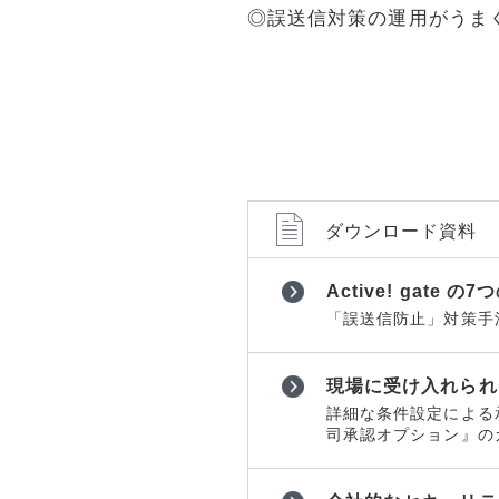
ョンツール
ョンツール
◎誤送信対策の運用がうま
物理セキュリティ
物理セキュ
データセンター
データセン
サーバー
サーバー
ネットワーク機器
ネットワー
運用管理
運用管理
ストレージ
ストレージ
ダウンロード資料
PCソフト
PCソフト
Active! gat
通信サービス
通信サービ
「誤送信防止」対策手法
開発
開発
仮想化
仮想化
現場に受け入れられる承
詳細な条件設定による
メール
メール
司承認オプション』の
Web構築
Web構築