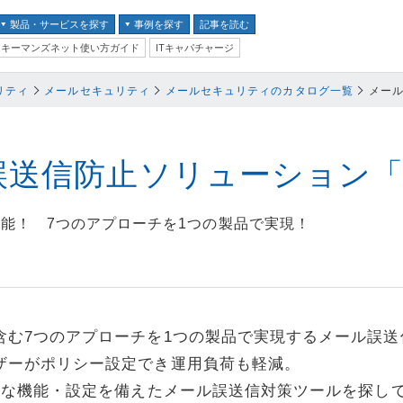
製品・サービスを探す
事例を探す
記事を読む
キーマンズネット使い方ガイド
ITキャパチャージ
バイス
リティ
メールセキュリティ
メールセキュリティのカタログ一覧
メール
ス
並び順：
テム
送信防止ソリューション「Acti
クセキュリティ
能！ 7つのアプローチを1つの製品で実現！
ム
ントセキュリティ
プ
含む7つのアプローチを1つの製品で実現するメール誤
器
ザーがポリシー設定でき運用負荷も軽減。
ステム・コミュニケーシ
豊富な機能・設定を備えたメール誤送信対策ツールを探し