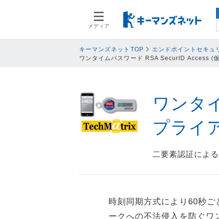
メディア
スマートデバイス
スマートデ
人事
人事
キーマンズネットTOP
エンドポイントセキュ
ワンタイムパスワード RSA SecurID Access
業務プロセス
業務プロセ
検索語を入力してください
基幹系システム
基幹系シス
ネットワークセキュリティ
ネットワー
ワンタイム
データ分析
データ分析
プライア
PC
PC
情報システム
情報システ
二要素認証によ
エンドポイントセキュリティ
エンドポイ
バックアップ
バックアッ
オフィス機器
オフィス機
時刻同期方式により60秒
情報共有システム・コミュニケーシ
情報共有シ
ークへの不法侵入を防ぐワ