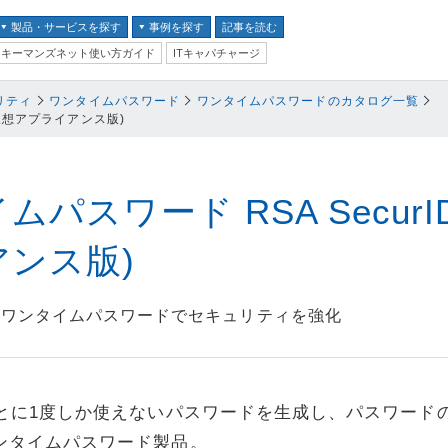
製品・サービスを探す
事例を探す
記事を読む
キーマンズネット使い方ガイド
ITキャパチャージ
バイス
リティ
ワンタイムパスワード
ワンタイムパスワードのカタログ一覧
 (仮想アプライアンス版)
ス
並び順：
テム
クセキュリティ
パスワード RSA SecurID 
ンス版)
ム
るワンタイムパスワードでセキュリティを強化
ントセキュリティ
プ
器
ごとに1度しか使えないパスワードを生成し、パスワード
ステム・コミュニケーシ
ンタイムパスワード製品。