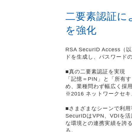
二要素認証に
を強化
RSA SecurID Acc
ドを生成し、パスワード
■真の二要素認証を実現
「記憶＝PIN」と「所有
め、業種問わず幅広く採
※2016 ネットワーク
■さまざまなシーンで利用
SecurIDはVPN、VD
な環境との連携実績を誇
る。