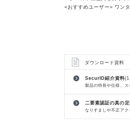
ョンツール
ョンツール
<おすすめユーザー> ワン
物理セキュリティ
物理セキュ
データセンター
データセン
サーバー
サーバー
ネットワーク機器
ネットワー
運用管理
運用管理
ストレージ
ストレージ
ダウンロード資料
PCソフト
PCソフト
SecurID紹介資料
(1
通信サービス
通信サービ
製品の特長や仕様、ス
開発
開発
仮想化
仮想化
二要素認証の真の定
メール
メール
なりすましや不正アク
Web構築
Web構築