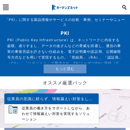
「PKI」に関する製品情報やサービスの比較・事例、セミナーやニュー
ス
PKI
PKI（Public Key Infrastructure）は、ネットワークに内在する
盗聴、成りすまし、データの改ざんなどの脅威を回避し、通信の事
実の事後否認を許さない仕組みを、電子証明書や認証局、公開鍵暗
号方式などを用いて実現するもの。「登録局」（RA）、「認証局」
（CA）、「リポジトリ」で構成され、PKIユーザはRAに登録（証
明書申請）し、RAでは実在するユーザーであることなどを確認し
て、認証局（CA）に証明書発行を依頼、CAでそのユーザー固有の
証明書を発行という流れで運用される。
オススメ厳選パック
従業員の意識に頼らず、情報漏えい対策をしっかり行いたい
従業員の働き方をサポートしながら、あ
わせて情報漏えい対策を実現するソリュ
ーション