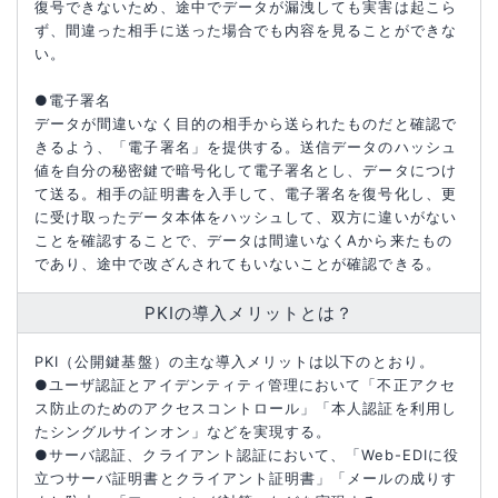
復号できないため、途中でデータが漏洩しても実害は起こら
ず、間違った相手に送った場合でも内容を見ることができな
い。
●電子署名
データが間違いなく目的の相手から送られたものだと確認で
きるよう、「電子署名」を提供する。送信データのハッシュ
値を自分の秘密鍵で暗号化して電子署名とし、データにつけ
て送る。相手の証明書を入手して、電子署名を復号化し、更
に受け取ったデータ本体をハッシュして、双方に違いがない
ことを確認することで、データは間違いなくAから来たもの
であり、途中で改ざんされてもいないことが確認できる。
PKIの導入メリットとは？
PKI（公開鍵基盤）の主な導入メリットは以下のとおり。
●ユーザ認証とアイデンティティ管理において「不正アクセ
ス防止のためのアクセスコントロール」「本人認証を利用し
たシングルサインオン」などを実現する。
●サーバ認証、クライアント認証において、「Web-EDIに役
立つサーバ証明書とクライアント証明書」「メールの成りす