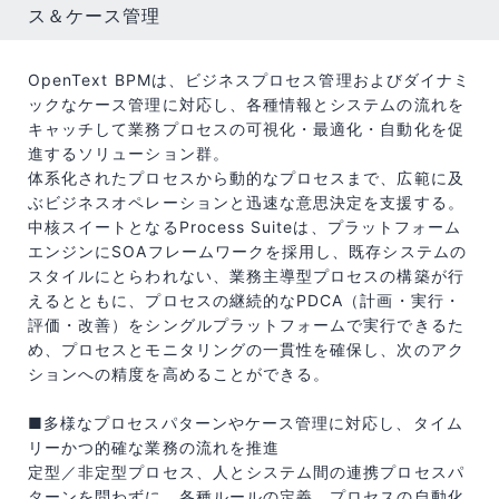
ス＆ケース管理
OpenText BPMは、ビジネスプロセス管理およびダイナミ
ックなケース管理に対応し、各種情報とシステムの流れを
キャッチして業務プロセスの可視化・最適化・自動化を促
進するソリューション群。
体系化されたプロセスから動的なプロセスまで、広範に及
ぶビジネスオペレーションと迅速な意思決定を支援する。
中核スイートとなるProcess Suiteは、プラットフォーム
エンジンにSOAフレームワークを採用し、既存システムの
スタイルにとらわれない、業務主導型プロセスの構築が行
えるとともに、プロセスの継続的なPDCA（計画・実行・
評価・改善）をシングルプラットフォームで実行できるた
め、プロセスとモニタリングの一貫性を確保し、次のアク
ションへの精度を高めることができる。
■多様なプロセスパターンやケース管理に対応し、タイム
リーかつ的確な業務の流れを推進
定型／非定型プロセス、人とシステム間の連携プロセスパ
ターンを問わずに、各種ルールの定義、プロセスの自動化