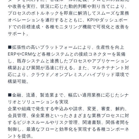
や改善を実行。状況に応じた動的判断や割り当てにより、
プロセスのボトルネックを即座に解消してスムーズな業務
オペレーションを遂行するとともに、KPIやダッシュボー
ドでの目標達成・各種モニタリング機能で可視化と改善を
サポート。
■拡張性の高いプラットフォームにより、生産性を向上
ERPやCRMなど各種システムとの接続コネクターを装備
し、既存システムと連携したプロセスやアプリケーション
構築および展開が迅速に行える。また、マルチテナント対
応により、クラウド／オンプレミス／ハイブリッド環境で
構築可能。
■金融、流通、製造業まで、幅広い適用業務に応じたシナ
リオとソリューションを実現
企業や組織で発生する申込みや請求、変更、審査、解約、
会員管理、保全業務といったさまざまな業務プロセスに対
するビジネスルールやリスク管理、関連書類、関係者間を
制御し、最適なフローと効率化を実現する各種コンポーネ
ントを提供。