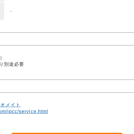
-
）
り別途必要
ネオメイト
om/ipcc/service.html