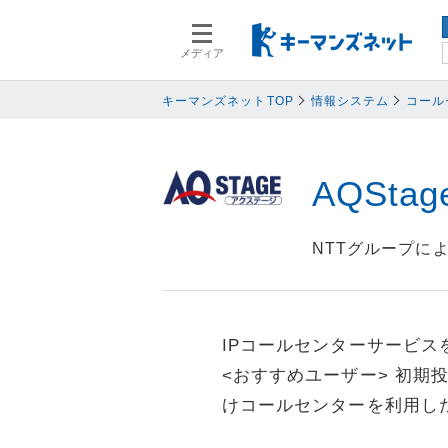
メディア
スマートデバイス
スマートデ
人事
人事
キーマンズネットTOP
情報システム
コール
業務プロセス
業務プロセ
検索語を入力してください
基幹系システム
基幹系シス
AQSta
ネットワークセキュリティ
ネットワー
データ分析
データ分析
NTTグループに
PC
PC
情報システム
情報システ
エンドポイントセキュリティ
エンドポイ
IPコールセンターサービ
バックアップ
バックアッ
<おすすめユーザー> 初
オフィス機器
オフィス機
けコールセンターを利用し
情報共有システム・コミュニケーシ
情報共有シ