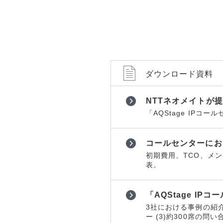
ョンツール
ョンツール
物理セキュリティ
物理セキュ
データセンター
データセン
サーバー
サーバー
ネットワーク機器
ネットワー
ダウンロード資料
運用管理
運用管理
NTTネオメイトが
ストレージ
ストレージ
「AQStage IP
PCソフト
PCソフト
通信サービス
通信サービ
コールセンターにお
開発
開発
初期費用、TCO、メ
表。
仮想化
仮想化
メール
メール
「AQStage IP
Web構築
Web構築
3社における事例の紹介
ー (3)約300席の問