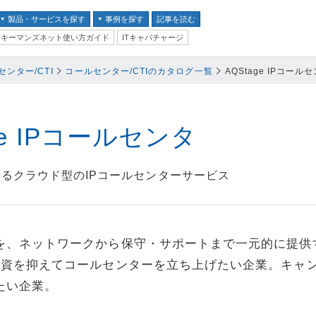
製品・サービスを探す
事例を探す
記事を読む
キーマンズネット使い方ガイド
ITキャパチャージ
バイス
センター/CTI
コールセンター/CTIのカタログ一覧
AQStage IPコール
ス
並び順：
テム
ge IPコールセンタ
クセキュリティ
よるクラウド型のIPコールセンターサービス
ム
ントセキュリティ
スを、ネットワークから保守・サポートまで一元的に提供
プ
期投資を抑えてコールセンターを立ち上げたい企業。キャ
器
たい企業。
ステム・コミュニケーシ