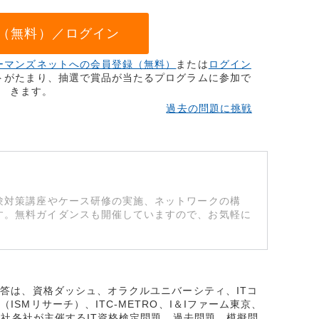
（無料）／ログイン
ーマンズネットへの会員登録（無料）
または
ログイン
トがたまり、抽選で賞品が当たるプログラムに参加で
きます。
過去の問題に挑戦
験対策講座やケース研修の実施、ネットワークの構
す。無料ガイダンスも開催していますので、お気軽に
解答は、資格ダッシュ、オラクルユニバーシティ、ITコ
SMリサーチ）、ITC-METRO、I＆Iファーム東京、
式会社各社が主催するIT資格検定問題、過去問題、模擬問