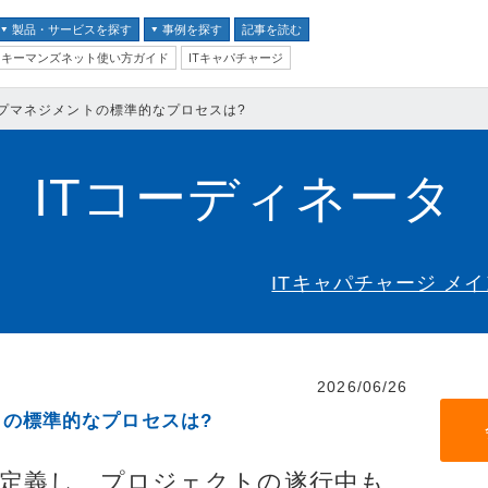
製品・サービスを探す
事例を探す
記事を読む
キーマンズネット使い方ガイド
ITキャパチャージ
バイス
プマネジメントの標準的なプロセスは?
ス
テム
ITコーディネータ
クセキュリティ
ITキャパチャージ メ
ム
ントセキュリティ
2026/06/26
プ
の標準的なプロセスは?
器
ステム・コミュニケーシ
定義し、プロジェクトの遂行中も