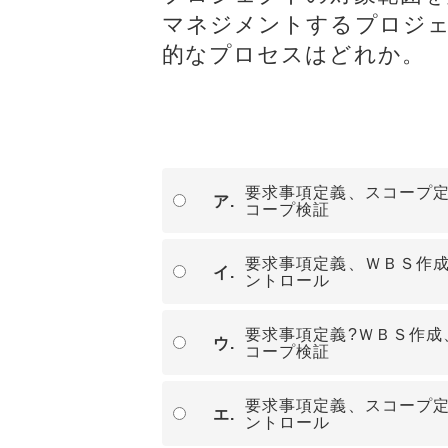
ョンツール
ョンツール
マネジメントするプロジ
物理セキュリティ
物理セキュ
的なプロセスはどれか。
データセンター
データセン
サーバー
サーバー
ネットワーク機器
ネットワー
運用管理
運用管理
要求事項定義、スコープ定
ア.
ストレージ
ストレージ
コープ検証
PCソフト
PCソフト
要求事項定義、ＷＢＳ作
イ.
通信サービス
通信サービ
ントロール
開発
開発
要求事項定義?ＷＢＳ作成
仮想化
仮想化
ウ.
コープ検証
メール
メール
要求事項定義、スコープ定
Web構築
Web構築
エ.
ントロール