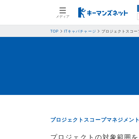
メディア
スマートデバイス
スマートデ
人事
人事
TOP
ITキャパチャージ
プロジェクトスコー
業務プロセス
業務プロセ
基幹系システム
基幹系シス
ネットワークセキュリティ
ネットワー
データ分析
データ分析
PC
PC
情報システム
情報システ
エンドポイントセキュリティ
エンドポイ
バックアップ
バックアッ
プロジェクトスコープマネジメント
オフィス機器
オフィス機
情報共有システム・コミュニケーシ
情報共有シ
プロジェクトの対象範囲を