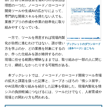
理想の一つだ。ノーコード／ローコード
開発ツールや生成AIの広がりによって、
専門的な開発スキルを持たない人でも、
業務アプリの作成や作業の効率化に取り
組みやすくなっている。
一方で、ツールを用意すれば現場内製
化が自然に進むわけではない。誰が使い
ブックレットのダウンロード
方を学ぶのか、どの業務を対象にするの
（全8ページ）はこちら
か、作った仕組みを誰が維持するのか。
現場に任せる範囲が曖昧なままでは、取り組みが一部の人に閉じ
たり、継続しなかったりする可能性がある。
本ブックレットでは、ノーコード／ローコード開発ツール市場
の拡大と課題を扱った記事と、コープさっぽろの「情シス留学」
やAI活用の取り組みを紹介した記事を収録した。現場内製化を情
シスの負担軽減につなげるには、ツールだけでなく、人材育成や
現場との関わり方も問われる。