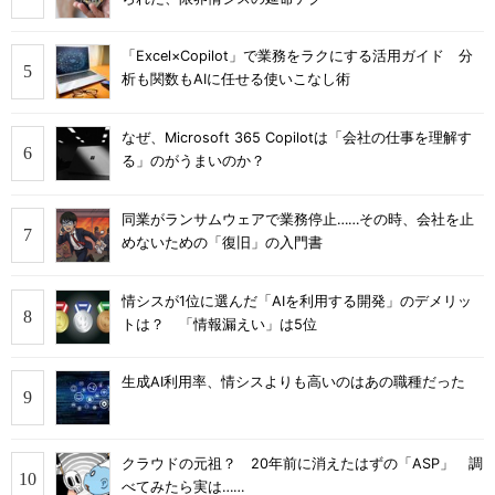
「Excel×Copilot」で業務をラクにする活用ガイド 分
析も関数もAIに任せる使いこなし術
なぜ、Microsoft 365 Copilotは「会社の仕事を理解す
る」のがうまいのか？
同業がランサムウェアで業務停止……その時、会社を止
めないための「復旧」の入門書
情シスが1位に選んだ「AIを利用する開発」のデメリッ
トは？ 「情報漏えい」は5位
生成AI利用率、情シスよりも高いのはあの職種だった
クラウドの元祖？ 20年前に消えたはずの「ASP」 調
べてみたら実は……