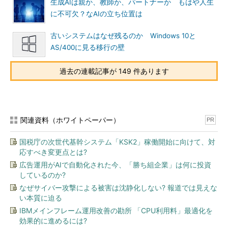
生成AIは親か、教師か、パートナーか もはや人生
に不可欠？なAIの立ち位置は
古いシステムはなぜ残るのか Windows 10と
AS/400に見る移行の壁
過去の連載記事が 149 件あります
関連資料（ホワイトペーパー）
PR
国税庁の次世代基幹システム「KSK2」稼働開始に向けて、対
応すべき変更点とは?
広告運用がAIで自動化された今、「勝ち組企業」は何に投資
しているのか?
なぜサイバー攻撃による被害は沈静化しない? 報道では見えな
い本質に迫る
IBMメインフレーム運用改善の勘所 「CPU利用料」最適化を
効果的に進めるには?