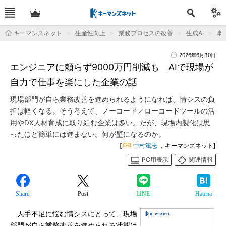
キーマンズネット
生産性向上
業務プロセスの改善
生成AI
事
2026年6月30日
エンジニアに頼らず9000万円削減も AIで現場が
自力で仕事を楽にした企業の話
現場部門が自ら業務改善を進められるようになれば、情シスの負
担は軽くなる。そう考えて、ノーコード／ローコードツールの活
用やDX人材育成に取り組む企業は多い。だが、現場内製化は思
ったほど簡単には進まない。何が壁になるのか。
[
中村篤志
，キーマンズネット]
PC用表示
関連情報
Share
Post
LINE
Hatena
人手不足に悩む情シスにとって、現場
部門が自ら業務改善を進められる状態は