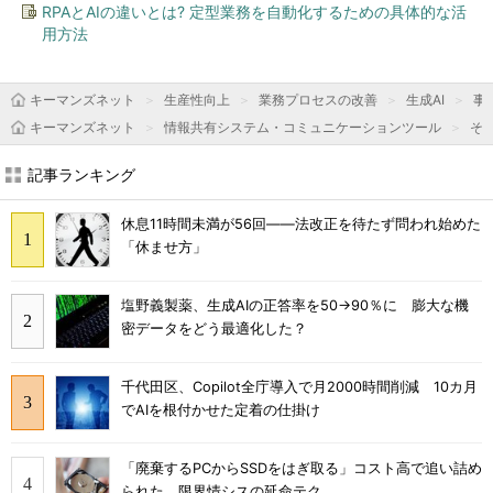
RPAとAIの違いとは? 定型業務を自動化するための具体的な活
用方法
キーマンズネット
生産性向上
業務プロセスの改善
生成AI
事
キーマンズネット
情報共有システム・コミュニケーションツール
そ
記事ランキング
休息11時間未満が56回――法改正を待たず問われ始めた
「休ませ方」
塩野義製薬、生成AIの正答率を50→90％に 膨大な機
密データをどう最適化した？
千代田区、Copilot全庁導入で月2000時間削減 10カ月
でAIを根付かせた定着の仕掛け
「廃棄するPCからSSDをはぎ取る」コスト高で追い詰め
られた、限界情シスの延命テク