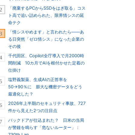
「廃棄するPCからSSDをはぎ取る」コス
ト高で追い詰められた、限界情シスの延
命テク
「情シスやめます」と言われたら――あ
る日突然「ゼロ情シス」になった企業の
その後
千代田区、Copilot全庁導入で月2000時
間削減 10カ月でAIを根付かせた定着の
仕掛け
塩野義製薬、生成AIの正答率を
50→90％に 膨大な機密データをどう
最適化した？
2026年上半期のセキュリティ事故、727
件から見えた2つの注目点
バックドアが仕込まれた？ 日米の当局
が警鐘を鳴らす「危ないルーター」：
730th Lap