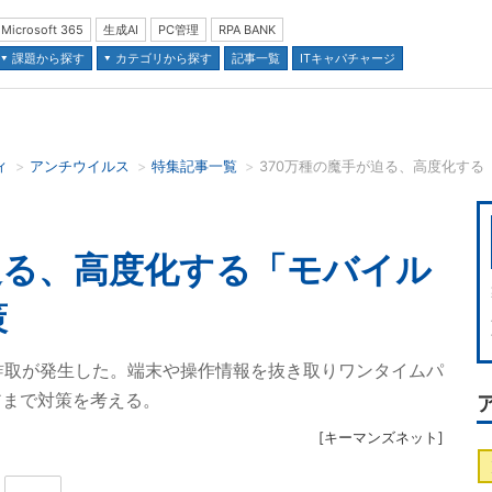
Microsoft 365
生成AI
PC管理
RPA BANK
課題から探す
カテゴリから探す
記事一覧
ITキャパチャージ
ィ
アンチウイルス
特集記事一覧
並び順：
迫る、高度化する「モバイル
策
報詐取が発生した。端末や操作情報を抜き取りワンタイムパ
アまで対策を考える。
[
キーマンズネット
]