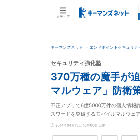
メディア
キーマンズネット
エンドポイントセキュリテ
検索語を入力してください
セキュリティ強化塾
370万種の魔手が
マルウェア」防衛
不正アプリで6億5000万件の個人情
スワードを突破するモバイルマルウェ
2014年04月15日 10時00分 公開