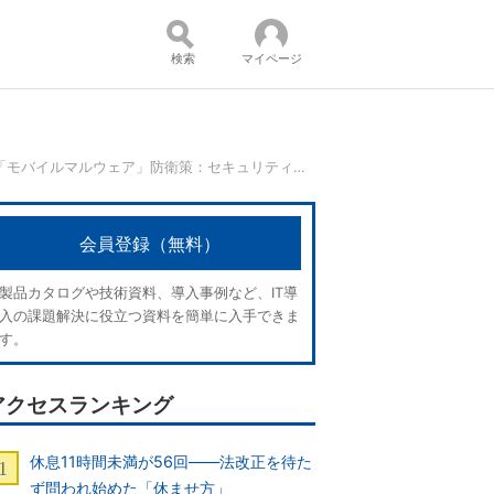
検索
マイページ
370万種の魔手が迫る、高度化する「モバイルマルウェア」防衛策：セキュリティ強化塾
コンテンツ：
会員登録（無料）
製品カタログや技術資料、導入事例など、IT導
入の課題解決に役立つ資料を簡単に入手できま
す。
アクセスランキング
休息11時間未満が56回――法改正を待た
ず問われ始めた「休ませ方」