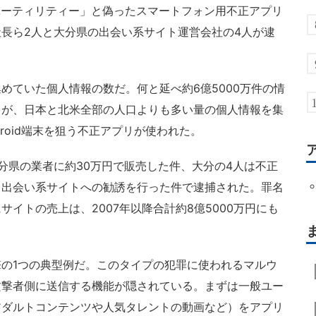
ユーティリティー」と偽ったスマートフォン用不正アプリ
長ら2人と大分県の出会い系サイト運営会社の4人が逮
ていた個人情報の数だ。何と延べ約6億5000万件の情
うが、日本と北米全部の人口よりも多い量の個人情報を集
roid端末を狙う不正アプリが使われた。
県の業者に約30万円で販売した件、大分の4人は不正
て出会い系サイトへの勧誘を行った件で逮捕された。罪名
イトの売上は、2007年以降合計約8億5000万円にも
の1つの典型例だ。このタイプの犯罪に使われるマルウ
攻撃者側に送信する機能が隠されている。まずは一般ユー
アダルトコンテンツや人気タレントの動画など）をアプリ