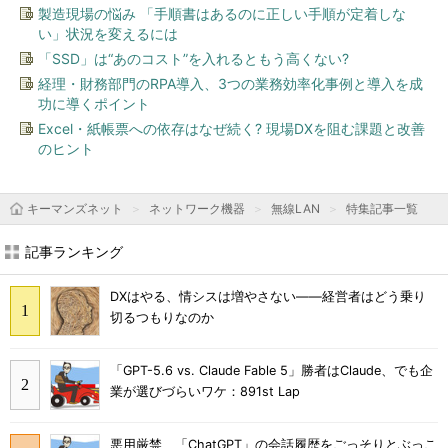
製造現場の悩み 「手順書はあるのに正しい手順が定着しな
い」状況を変えるには
「SSD」は“あのコスト”を入れるともう高くない?
経理・財務部門のRPA導入、3つの業務効率化事例と導入を成
功に導くポイント
Excel・紙帳票への依存はなぜ続く? 現場DXを阻む課題と改善
のヒント
キーマンズネット
ネットワーク機器
無線LAN
特集記事一覧
記事ランキング
DXはやる、情シスは増やさない――経営者はどう乗り
切るつもりなのか
「GPT-5.6 vs. Claude Fable 5」勝者はClaude、でも企
業が選びづらいワケ：891st Lap
悪用厳禁、「ChatGPT」の会話履歴をごっそりとぶっこ