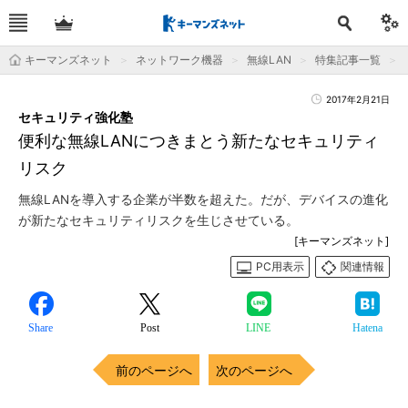
キーマンズネット
ネットワーク機器
無線LAN
特集記事一覧
2017年2月21日
セキュリティ強化塾
便利な無線LANにつきまとう新たなセキュリティ
リスク
無線LANを導入する企業が半数を超えた。だが、デバイスの進化
が新たなセキュリティリスクを生じさせている。
[キーマンズネット]
PC用表示
関連情報
Share
Post
LINE
Hatena
前のページへ
次のページへ