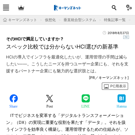
キーマンズネット
仮想化
垂直統合型システム
特集記事一覧
2018年8月27日
そのHCIで満足していますか？
スペック比較では分からないHCI選びの新基準
HCIの導入でインフラを最適化したいが、運用管理の手間は減ら
したい――。こうしたニーズを持つユーザー企業にも、それを支
援するパートナー企業にも魅力的な選択肢とは。
[PR／キーマンズネット]
PC用表示
Share
Post
LINE
Hatena
ITでビジネスを変革する「デジタルトランスフォーメーショ
ン」（DX）の実現に重要な役割を果たす「データ」。それを扱
うインフラを効率良く構築し、運用管理するための仕組みが、ソ