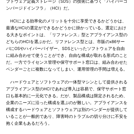
フトウェア定義ストレージ（SDS）の技術に基づく「ハイパーコ
ンバージドインフラ」（HCI）だ。
HCIによる効率化のメリットを十分に享受できるかどうかは、
最適なHCIの選定ができるかどうかに掛かっている。選定におけ
る大きなポイントは、「リファレンス」型とアプライアンス型の
どちらのHCIを選ぶかだ。リファレンス型とは、市販のx86サー
バにOSやハイパーバイザー、SDSといったソフトウェアを自由
に組み合わせて使うことができ、自由な構成が取れる形式のこと
だ。一方でライセンス管理や保守サポート窓口は、組み合わせた
ベンダーごとに複数になってしまい、運用管理の手間は増える。
ハードウェアとソフトウェアの一体型マシンとして提供される
アプライアンス型のHCIであれば導入は容易で、保守サポート窓
口も基本的に一元化できる。だが、製品構成は限定されるため、
企業のニーズに沿った構成を選ぶのが難しい。アプライアンスを
構成するハードウェアとソフトウェアは別のベンダーが提供して
いることが一般的であり、障害時のトラブルの切り分けに不安を
抱く企業もあるだろう。