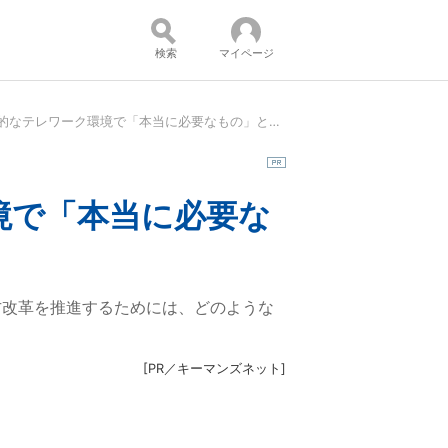
検索
マイページ
働き方改革推進のヒント 理想的なテレワーク環境で「本当に必要なもの」とは：複雑な業務環境を一元管理
コンテンツ：
境で「本当に必要な
方改革を推進するためには、どのような
[
PR／キーマンズネット
]