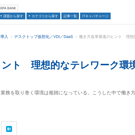
RPA BANK
課題から探す
カテゴリから探す
記事一覧
ITキャパチャージ
の導入
デスクトップ仮想化／VDI／DaaS
並び順：
ヒント 理想的なテレワーク環
し業務を取り巻く環境は複雑になっている。こうした中で働き