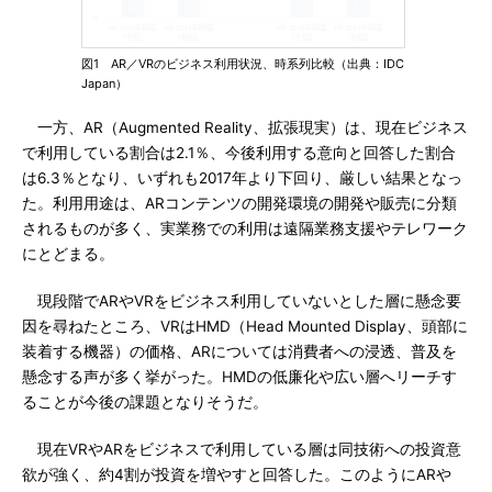
図1 AR／VRのビジネス利用状況、時系列比較（出典：IDC
Japan）
一方、AR（Augmented Reality、拡張現実）は、現在ビジネス
で利用している割合は2.1％、今後利用する意向と回答した割合
は6.3％となり、いずれも2017年より下回り、厳しい結果となっ
た。利用用途は、ARコンテンツの開発環境の開発や販売に分類
されるものが多く、実業務での利用は遠隔業務支援やテレワーク
にとどまる。
現段階でARやVRをビジネス利用していないとした層に懸念要
因を尋ねたところ、VRはHMD（Head Mounted Display、頭部に
装着する機器）の価格、ARについては消費者への浸透、普及を
懸念する声が多く挙がった。HMDの低廉化や広い層へリーチす
ることが今後の課題となりそうだ。
現在VRやARをビジネスで利用している層は同技術への投資意
欲が強く、約4割が投資を増やすと回答した。このようにARや