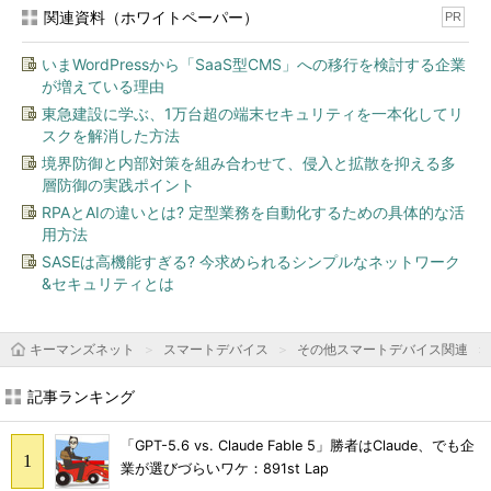
関連資料（ホワイトペーパー）
PR
いまWordPressから「SaaS型CMS」への移行を検討する企業
が増えている理由
東急建設に学ぶ、1万台超の端末セキュリティを一本化してリ
スクを解消した方法
境界防御と内部対策を組み合わせて、侵入と拡散を抑える多
層防御の実践ポイント
RPAとAIの違いとは? 定型業務を自動化するための具体的な活
用方法
SASEは高機能すぎる? 今求められるシンプルなネットワーク
&セキュリティとは
キーマンズネット
スマートデバイス
その他スマートデバイス関連
記事ランキング
「GPT-5.6 vs. Claude Fable 5」勝者はClaude、でも企
業が選びづらいワケ：891st Lap