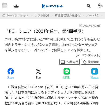
キーマンズネット
コスト削減
IT資産管理の最適化
ノートPC
2022年3月23日
「PC」シェア（2021年通年、第4四半期）
コロナ禍の“特需”に沸いた2020年と比較して全体的に落ち込んだ
国内トラディショナルPCシェア市場。上位のベンダーがシェア
を減少させる中、一部ベンダーは健闘しシェアを拡大した。
[キーマンズネット]
PC用表示
関連情報
Share
Post
LINE
Hatena
IT調査会社のIDC Japan（以下、IDC）が2020年3月22日に発
表した「日本国内におけるトラディショナルPC市場出荷実績
値」によると、2021年通年の国内トラディショナルPCの出荷台
数は1418万台で前年比18.3％減となり、2021年第4四半期（同年