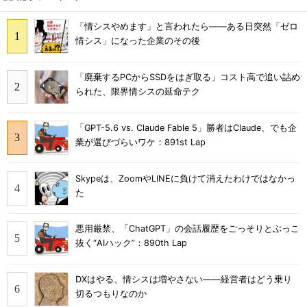
「情シスやめます」と言われたら――ある日突然「ゼロ
情シス」になった企業のその後
「廃棄するPCからSSDをはぎ取る」コスト高で追い詰め
られた、限界情シスの延命テク
「GPT-5.6 vs. Claude Fable 5」勝者はClaude、でも企
業が選びづらいワケ：891st Lap
Skypeは、ZoomやLINEに負けて消えたわけではなかっ
た
悪用厳禁、「ChatGPT」の会話履歴をごっそりとぶっこ
抜く“AIハック”：890th Lap
DXはやる、情シスは増やさない――経営者はどう乗り
切るつもりなのか