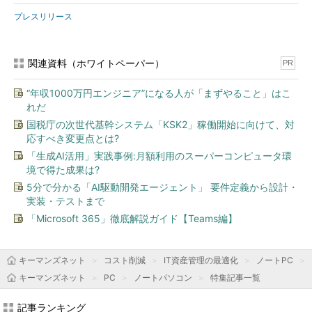
プレスリリース
関連資料（ホワイトペーパー）
PR
“年収1000万円エンジニア”になる人が「まずやること」はこ
れだ
国税庁の次世代基幹システム「KSK2」稼働開始に向けて、対
応すべき変更点とは?
「生成AI活用」実践事例:月額利用のスーパーコンピュータ環
境で得た成果は?
5分で分かる「AI駆動開発エージェント」 要件定義から設計・
実装・テストまで
「Microsoft 365」徹底解説ガイド【Teams編】
キーマンズネット
コスト削減
IT資産管理の最適化
ノートPC
キーマンズネット
PC
ノートパソコン
特集記事一覧
記事ランキング