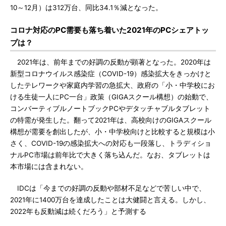
10～12月）は312万台、同比34.1％減となった。
コロナ対応のPC需要も落ち着いた2021年のPCシェアトッ
プは？
2021年は、前年までの好調の反動が顕著となった。2020年は
新型コロナウイルス感染症（COVID-19）感染拡大をきっかけと
したテレワークや家庭内学習の急拡大、政府の「小・中学校にお
ける生徒一人にPC一台」政策（GIGAスクール構想）の始動で、
コンバーティブルノートブックPCやデタッチャブルタブレット
の特需が発生した。翻って2021年は、高校向けのGIGAスクール
構想が需要を創出したが、小・中学校向けと比較すると規模は小
さく、COVID-19の感染拡大への対応も一段落し、トラディショ
ナルPC市場は前年比で大きく落ち込んだ。なお、タブレットは
本市場には含まれない。
IDCは「今までの好調の反動や部材不足などで苦しい中で、
2021年に1400万台を達成したことは大健闘と言える。しかし、
2022年も反動減は続くだろう」と予測する