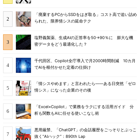
「廃棄するPCからSSDをはぎ取る」コスト高で追い詰め
られた、限界情シスの延命テク
塩野義製薬、生成AIの正答率を50→90％に 膨大な機
密データをどう最適化した？
千代田区、Copilot全庁導入で月2000時間削減 10カ月
でAIを根付かせた定着の仕掛け
「情シスやめます」と言われたら――ある日突然「ゼロ
情シス」になった企業のその後
「Excel×Copilot」で業務をラクにする活用ガイド 分
析も関数もAIに任せる使いこなし術
悪用厳禁、「ChatGPT」の会話履歴をごっそりとぶっこ
抜く“AIハック”：890th Lap