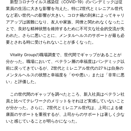
新型コロナウイルス感染症（COVID-19）のパンデミックは従
業員の生活に大きな影響を与えた。特にZ世代とミレニアル世代
など若い世代への影響が大きい。コロナ禍の到来によってキャリ
アアップは困難になり、友人や家族、同僚と関われなくなったこ
とで、良好な精神状態を維持するために不可欠な社会的交流が失
われた。さらに悪いことに、メンタルヘルスのサポートが最も必
要とされる時に受けられないことが多くなった。
Vitality Groupの職場調査で、世代間でギャップがあることが
分かった。職場において、ベテラン層の幸福度はパンデミック以
前に戻ってきているが、Z世代とミレニアル世代の27％は自身の
メンタルヘルスの状態と幸福度を「やや悪い」または「非常に悪
い」と評価した。
この世代間のギャップを調べたところ、新入社員はベテラン社
員と比べてテレワークのメリットをそれほど実感していないこと
が分かった。さらに、Z世代とミレニアル世代は、上司による健
康面のサポートを重視するが、上司からのサポートは著しく少な
いと感じていることが明らかになった。