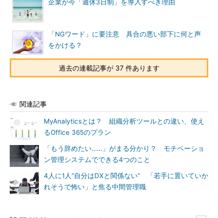
企業が今「週休3日制」を導入すべき理由
「NGワード」に要注意 具合の悪い部下に何と声
をかける？
過去の連載記事が 37 件あります
関連記事
MyAnalyticsとは？ 組織分析ツールとの違い、使え
るOffice 365のプラン
「もう辞めたい……」がまる分かり？ モチベーショ
ン管理システムでできる4つのこと
4人に1人“自分はDXと関係ない” 「若手に置いていか
れそうで怖い」と焦る中間管理職