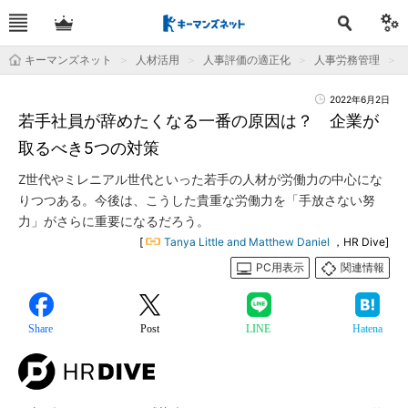
キーマンズネット
人材活用
人事評価の適正化
人事労務管理
2022年6月2日
若手社員が辞めたくなる一番の原因は？ 企業が
取るべき5つの対策
Z世代やミレニアル世代といった若手の人材が労働力の中心にな
りつつある。今後は、こうした貴重な労働力を「手放さない努
力」がさらに重要になるだろう。
[
Tanya Little and Matthew Daniel
，HR Dive]
PC用表示
関連情報
Share
Post
LINE
Hatena