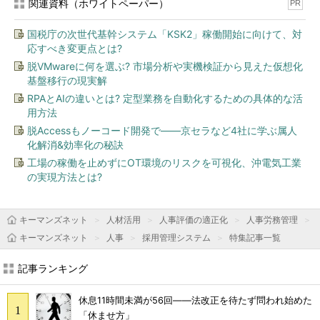
関連資料（ホワイトペーパー）
PR
国税庁の次世代基幹システム「KSK2」稼働開始に向けて、対
応すべき変更点とは?
脱VMwareに何を選ぶ? 市場分析や実機検証から見えた仮想化
基盤移行の現実解
RPAとAIの違いとは? 定型業務を自動化するための具体的な活
用方法
脱Accessもノーコード開発で――京セラなど4社に学ぶ属人
化解消&効率化の秘訣
工場の稼働を止めずにOT環境のリスクを可視化、沖電気工業
の実現方法とは?
キーマンズネット
人材活用
人事評価の適正化
人事労務管理
キーマンズネット
人事
採用管理システム
特集記事一覧
記事ランキング
休息11時間未満が56回――法改正を待たず問われ始めた
「休ませ方」