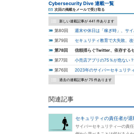
Cybersecurity Dive 連載一覧
次回の掲載をメールで受け取る
新しい連載記事が 441 件あります
80
週末や休日は「稼ぎ時」、サイ
79
セキュリティ教育で大失敗、改
78
信頼揺らぐTwitter、依存
77
小売店アプリの75％が危ない
76
2023年のサイバーセキュリ
過去の連載記事が 75 件あります
関連記事
セキュリティの責任者が退職
サイバーセキュリティ―の責任者
例から学べることは何だろうか