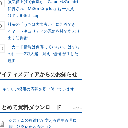
強気値上げで自爆か ClaudeやGemini
に押され「M365 Copilot」は一人負
け？：888th Lap
社長の「うちは大丈夫か」に即答でき
る？ セキュリティの死角を秒であぶり
出す防御術
「カード情報は保存していない」はずな
のに――2万人超に漏えい懸念が生じた
理由
アイティメディアからのお知らせ
キャリア採用の応募を受け付けています
システムの複雑化で増える運用管理負
荷、効率化する方法は?