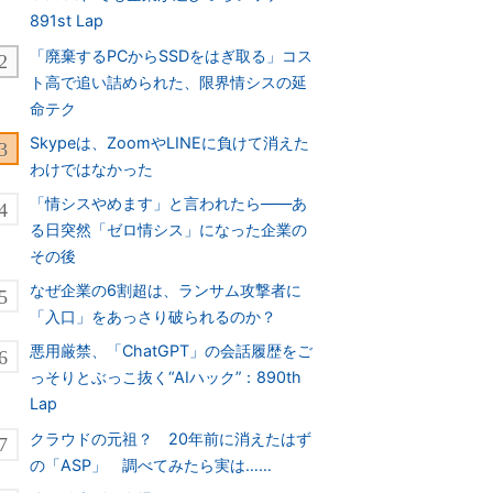
891st Lap
「廃棄するPCからSSDをはぎ取る」コス
ト高で追い詰められた、限界情シスの延
命テク
Skypeは、ZoomやLINEに負けて消えた
わけではなかった
「情シスやめます」と言われたら――あ
る日突然「ゼロ情シス」になった企業の
その後
なぜ企業の6割超は、ランサム攻撃者に
「入口」をあっさり破られるのか？
悪用厳禁、「ChatGPT」の会話履歴をご
っそりとぶっこ抜く“AIハック”：890th
Lap
クラウドの元祖？ 20年前に消えたはず
の「ASP」 調べてみたら実は……