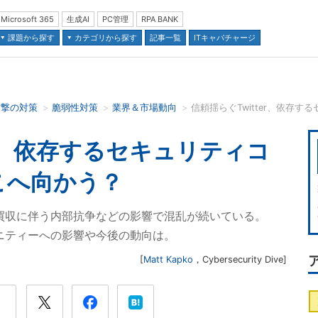
Microsoft 365
生成AI
PC管理
RPA BANK
課題から探す
カテゴリから探す
記事一覧
ITキャパチャージ
攻撃の対策
脆弱性対策
業界＆市場動向
信頼揺らぐTwitter、依存
並び順：
er、依存するセキュリティコ
こへ向かう？
よる買収に伴う内部抗争などの影響で混乱が続いている。
ミュニティーへの影響や今後の動向は。
[
Matt Kapko
，
Cybersecurity Dive
]