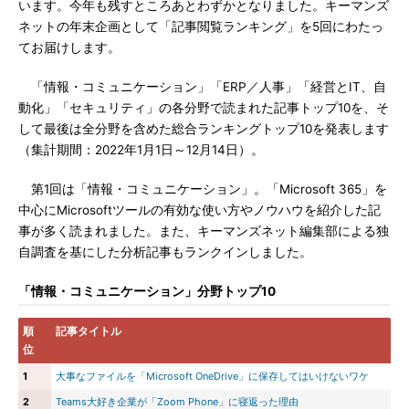
います。今年も残すところあとわずかとなりました。キーマンズ
ネットの年末企画として「記事閲覧ランキング」を5回にわたっ
てお届けします。
「情報・コミュニケーション」「ERP／人事」「経営とIT、自
動化」「セキュリティ」の各分野で読まれた記事トップ10を、そ
して最後は全分野を含めた総合ランキングトップ10を発表します
（集計期間：2022年1月1日～12月14日）。
第1回は「情報・コミュニケーション」。「Microsoft 365」を
中心にMicrosoftツールの有効な使い方やノウハウを紹介した記
事が多く読まれました。また、キーマンズネット編集部による独
自調査を基にした分析記事もランクインしました。
「情報・コミュニケーション」分野トップ10
順
記事タイトル
位
1
大事なファイルを「Microsoft OneDrive」に保存してはいけないワケ
2
Teams大好き企業が「Zoom Phone」に寝返った理由