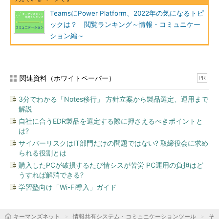
TeamsにPower Platform、2022年の気になるトピ
ックは？ 閲覧ランキング～情報・コミュニケー
ション編～
関連資料（ホワイトペーパー）
PR
3分でわかる「Notes移行」 方針立案から製品選定、運用まで
解説
自社に合うEDR製品を選定する際に押さえるべきポイントと
は?
サイバーリスクはIT部門だけの問題ではない? 取締役会に求め
られる役割とは
購入したPCが破損するたび情シスが苦労 PC運用の負担はど
うすれば解消できる?
学習塾向け「Wi-Fi導入」ガイド
キーマンズネット
情報共有システム・コミュニケーションツール
そ