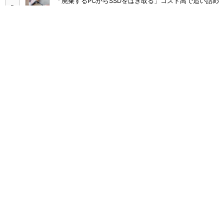
「廃棄するPCからSSDをはぎ取る」コスト高で追い詰め
られた、限界情シスの延命テク
千代田区、Copilot全庁導入で月2000時間削減 10カ月
でAIを根付かせた定着の仕掛け
塩野義製薬、生成AIの正答率を50→90％に 膨大な機
密データをどう最適化した？
「Excel×Copilot」で業務をラクにする活用ガイド 分
析も関数もAIに任せる使いこなし術
情シスが1位に選んだ「AIを利用する開発」のデメリッ
トは？ 「情報漏えい」は5位
ニチレイへのサイバー攻撃でフィレオフィッシュの魅力
を再認識、両者の奇妙な接点は
同業がランサムウェアで業務停止……その時、会社を止