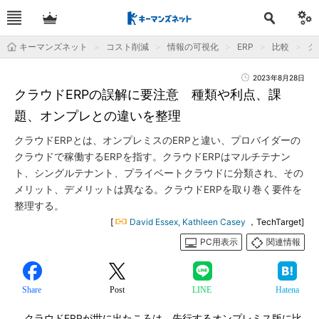
キーマンズネット
コスト削減
情報の可視化
ERP
比較
ク
2023年8月28日
クラウドERPの誤解に要注意 種類や利点、課
題、オンプレとの違いを整理
クラウドERPとは、オンプレミスのERPと違い、プロバイダーの
クラウドで稼働するERPを指す。クラウドERPはマルチテナン
ト、シングルテナント、プライベートクラウドに分類され、その
メリット、デメリットは異なる。クラウドERPを取り巻く要件を
整理する。
[
David Essex, Kathleen Casey
，TechTarget]
PC用表示
関連情報
Share
Post
LINE
Hatena
クラウドERPが世に出たころは、先行するオンプレミス版に比