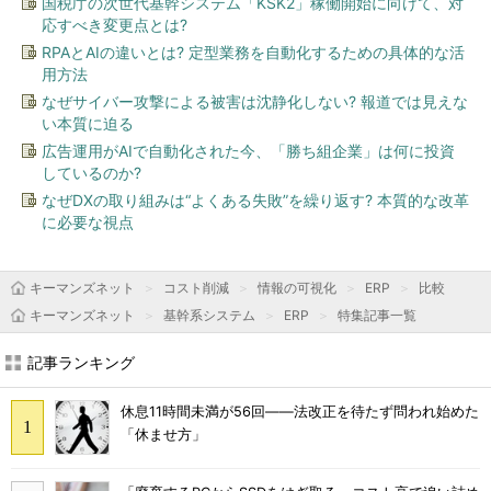
国税庁の次世代基幹システム「KSK2」稼働開始に向けて、対
応すべき変更点とは?
RPAとAIの違いとは? 定型業務を自動化するための具体的な活
用方法
なぜサイバー攻撃による被害は沈静化しない? 報道では見えな
い本質に迫る
広告運用がAIで自動化された今、「勝ち組企業」は何に投資
しているのか?
なぜDXの取り組みは“よくある失敗”を繰り返す? 本質的な改革
に必要な視点
キーマンズネット
コスト削減
情報の可視化
ERP
比較
キーマンズネット
基幹系システム
ERP
特集記事一覧
記事ランキング
休息11時間未満が56回――法改正を待たず問われ始めた
「休ませ方」