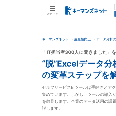
メディア
キーマンズネット
生産性向上
データ分析
検索語を入力してください
「IT担当者300人に聞きました」
“脱”Excelデー
の変革ステップを
セルフサービスBIツールは手軽さとア
集めています。しかし、ツールの導入
を散見します。企業のデータ活用の課
説します。