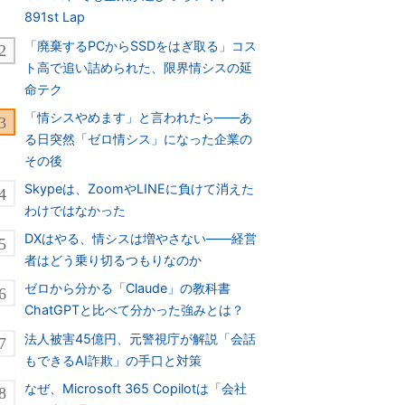
891st Lap
「廃棄するPCからSSDをはぎ取る」コス
ト高で追い詰められた、限界情シスの延
命テク
「情シスやめます」と言われたら――あ
る日突然「ゼロ情シス」になった企業の
その後
Skypeは、ZoomやLINEに負けて消えた
わけではなかった
DXはやる、情シスは増やさない――経営
者はどう乗り切るつもりなのか
ゼロから分かる「Claude」の教科書
ChatGPTと比べて分かった強みとは？
法人被害45億円、元警視庁が解説「会話
もできるAI詐欺」の手口と対策
なぜ、Microsoft 365 Copilotは「会社