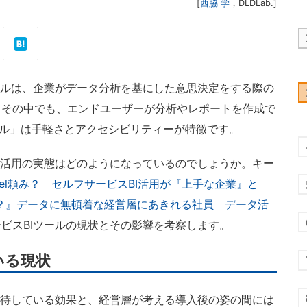
[
西脇 学
，
DLDLab.
]
ールは、企業がデータ分析を基にした意思決定をする際の
。その中でも、エンドユーザーが分析やレポートを作成で
ツール」は手軽さとアクセシビリティーが特徴です。
や活用の実態はどのようになっているのでしょうか。キー
cel頼み？ セルフサービスBI活用が『上手な企業』と
？』データに無頓着な経営層にあきれる社員 データ活
ビスBIツールの現状とその影響を考察します。
いる現状
期待している効果と、経営層が考える導入後の姿の間には