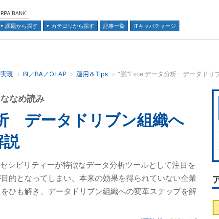
RPA BANK
課題から探す
カテゴリから探す
記事一覧
ITキャパチャージ
の実現
BI／BA／OLAP
運用＆Tips
並び順：
をななめ読み
タ分析 データドリブン組織へ
解説
クセシビリティーが特徴なデータ分析ツールとして注目を
が目的となってしまい、本来の効果を得られていない企業
題をひも解き、データドリブン組織への変革ステップを解