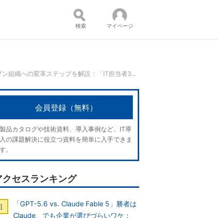
検索
マイページ
“脱”Excelデータ分析 データドリブン組織への変革ステップを解説：「IT担当者300人に聞きました」をななめ読み
コンテンツ：
会員登録（無料）
製品カタログや技術資料、導入事例など、IT導
入の課題解決に役立つ資料を簡単に入手できま
す。
アクセスランキング
「GPT-5.6 vs. Claude Fable 5」勝者は
Claude、でも企業が選びづらいワケ：