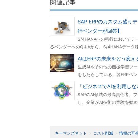
関連記事
SAP ERPのカスタム盛り
行ベンダーが回答】
S/4HANAへの移行において
るベンダーへのQ＆Aから、S/4HANAデー
AIはERPの未来をどう変える
生成AIやその他の機械学習ツ
をもたらしている。各ERPベン
「ビジネスでAIを利用しな
SAPのAI領域の最高責任者、
し、企業がAI技術の実験を始
キーマンズネット
コスト削減
情報の可