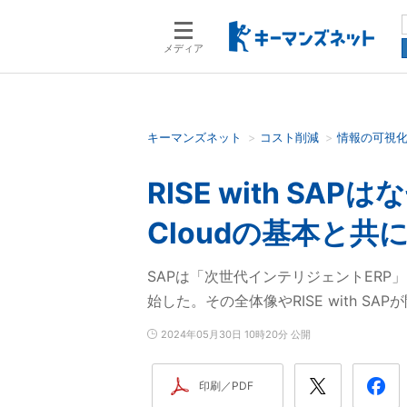
メディア
キーマンズネット
コスト削減
情報の可視
検索語を入力してください
RISE with SA
Cloudの基本と共
SAPは「次世代インテリジェントERP」を
始した。その全体像やRISE with S
2024年05月30日 10時20分 公開
印刷／PDF