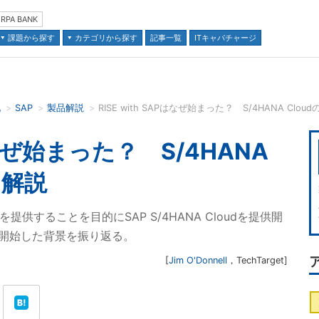
RPA BANK
課題から探す
カテゴリから探す
記事一覧
ITキャパチャージ
化
SAP
製品解説
RISE with SAPはなぜ始まった？ S/4HANA Cl
並び順：
Pはなぜ始まった？ S/4HANA
に解説
提供することを目的にSAP S/4HANA Cloudを提供開
APが開始した背景を振り返る。
[
Jim O'Donnell
，
TechTarget
]