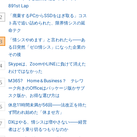
891st Lap
「廃棄するPCからSSDをはぎ取る」コス
ト高で追い詰められた、限界情シスの延
命テク
「情シスやめます」と言われたら――あ
る日突然「ゼロ情シス」になった企業の
その後
Skypeは、ZoomやLINEに負けて消えた
わけではなかった
M365? Home＆Business？ テレワ
ーク向きのOfficeはパッケージ版かサブ
スク版か、お得な選び方は
休息11時間未満が56回――法改正を待た
ず問われ始めた「休ませ方」
DXはやる、情シスは増やさない――経営
者はどう乗り切るつもりなのか