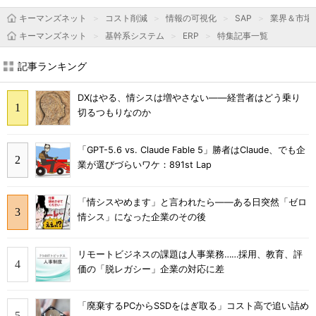
キーマンズネット
コスト削減
情報の可視化
SAP
業界＆市場
キーマンズネット
基幹系システム
ERP
特集記事一覧
記事ランキング
DXはやる、情シスは増やさない――経営者はどう乗り
切るつもりなのか
「GPT-5.6 vs. Claude Fable 5」勝者はClaude、でも企
業が選びづらいワケ：891st Lap
「情シスやめます」と言われたら――ある日突然「ゼロ
情シス」になった企業のその後
リモートビジネスの課題は人事業務……採用、教育、評
価の「脱レガシー」企業の対応に差
「廃棄するPCからSSDをはぎ取る」コスト高で追い詰め