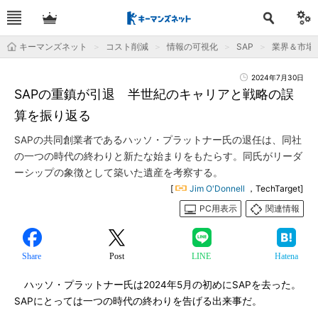
キーマンズネット
コスト削減
情報の可視化
SAP
業界＆市場
2024年7月30日
SAPの重鎮が引退 半世紀のキャリアと戦略の誤
算を振り返る
SAPの共同創業者であるハッソ・プラットナー氏の退任は、同社
の一つの時代の終わりと新たな始まりをもたらす。同氏がリーダ
ーシップの象徴として築いた遺産を考察する。
[
Jim O'Donnell
，TechTarget]
PC用表示
関連情報
Share
Post
LINE
Hatena
ハッソ・プラットナー氏は2024年5月の初めにSAPを去った。
SAPにとっては一つの時代の終わりを告げる出来事だ。