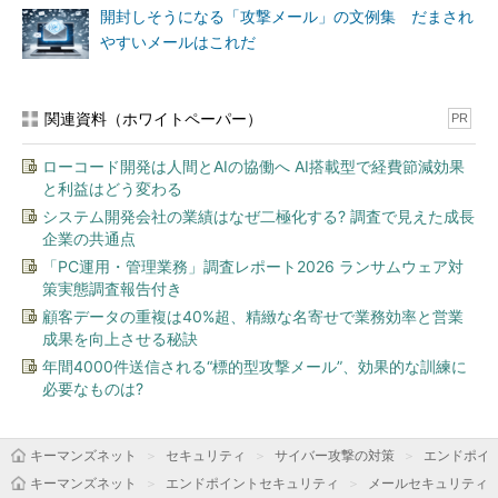
開封しそうになる「攻撃メール」の文例集 だまされ
やすいメールはこれだ
関連資料（ホワイトペーパー）
PR
ローコード開発は人間とAIの協働へ AI搭載型で経費節減効果
と利益はどう変わる
システム開発会社の業績はなぜ二極化する? 調査で見えた成長
企業の共通点
「PC運用・管理業務」調査レポート2026 ランサムウェア対
策実態調査報告付き
顧客データの重複は40%超、精緻な名寄せで業務効率と営業
成果を向上させる秘訣
年間4000件送信される“標的型攻撃メール”、効果的な訓練に
必要なものは?
キーマンズネット
セキュリティ
サイバー攻撃の対策
エンドポイ
キーマンズネット
エンドポイントセキュリティ
メールセキュリティ