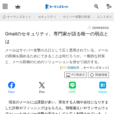
キーマンズネット
セキュリティ
サイバー攻撃の対策
エンドポイ
2025年8月5日
Gmailのセキュリティ、専門家が語る唯一の弱点と
は
メールはサイバー攻撃の入口として広く悪用されている。メール
の防御を固めるためにできることは何だろうか。一般的な対策
と、メール防御のためのソリューションを併せて紹介する。
[
高橋睦美
，キーマンズネット]
PC用表示
関連情報
Share
Post
LINE
Hatena
現在のメールには課題が多い。実在する人物や会社になりすま
した詐欺やフィッシングはもちろん、情報漏えいやランサムウェ
アといったサイバー攻撃の手法としても広く利用されている。し