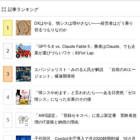
記事ランキング
DXはやる、情シスは増やさない――経営者はどう乗り
切るつもりなのか
「GPT-5.6 vs. Claude Fable 5」勝者はClaude、でも企
業が選びづらいワケ：891st Lap
エバンジェリスト・みのるん氏が解説 「自前のAIエー
ジェント」爆速開発術
「情シスやめます」と言われたら――ある日突然「ゼロ
情シス」になった企業のその後
「AWS認定」「登録セキスぺ」に並ぶ新定番 受験者急
増のIT資格と納得の理由
千代田区、Copilot全庁導入で月2000時間削減 10カ月