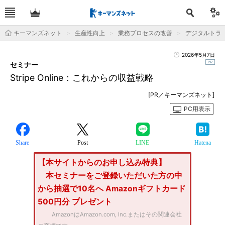
キーマンズネット
生産性向上
業務プロセスの改善
デジタルトラ
2026年5月7日
セミナー
Stripe Online：これからの収益戦略
[PR／キーマンズネット]
PC用表示
Share
Post
LINE
Hatena
【本サイトからのお申し込み特典】
本セミナーをご登録いただいた方の中
から抽選で10名へ Amazonギフトカード
500円分 プレゼント
AmazonはAmazon.com, Inc.またはその関連会社