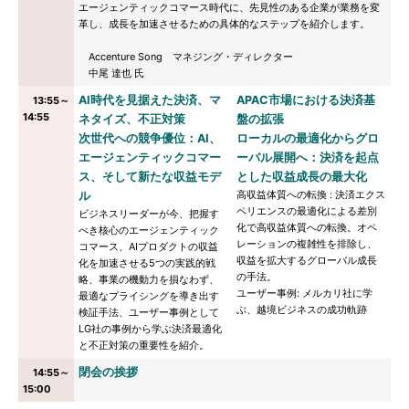
エージェンティックコマース時代に、先見性のある企業が業務を変
革し、成長を加速させるための具体的なステップを紹介します。
Accenture Song マネジング・ディレクター
中尾 達也 氏
AI時代を見据えた決済、マ
APAC市場における決済基
13:55～
14:55
ネタイズ、不正対策
盤の拡張
次世代への競争優位：AI、
ローカルの最適化からグロ
エージェンティックコマー
ーバル展開へ：決済を起点
ス、そして新たな収益モデ
とした収益成長の最大化
高収益体質への転換 : 決済エクス
ル
ペリエンスの最適化による差別
ビジネスリーダーが今、把握す
化で高収益体質への転換。オペ
べき核心のエージェンティック
レーションの複雑性を排除し、
コマース、AIプロダクトの収益
収益を拡大するグローバル成長
化を加速させる5つの実践的戦
の手法。
略、事業の機動力を損なわず、
ユーザー事例: メルカリ社に学
最適なプライシングを導き出す
ぶ、越境ビジネスの成功軌跡
検証手法、ユーザー事例として
LG社の事例から学ぶ決済最適化
と不正対策の重要性を紹介。
閉会の挨拶
14:55～
15:00