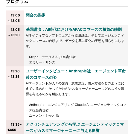
プログラム
開会の挨拶
13:00
～13:05
基調講演：AI時代におけるAPACコマースの勝負の鉄則
13:05
～13:20
AIネイティブなソフトウェアから従量課金、そしてエージェンティ
ックコマースの台頭まで、データを基に変化の実態を明らかにしま
す。
Stripe データ & AI 担当責任者
エミリー・サンズ
ユーザーインタビュー：Anthropic社 エージェント革命
13:20
～13:35
後のコマースの姿
AIエージェントが人々の交流、意思決定、購入方法をどのように変
えているのか、そしてそれがカスタマージャーニーにどのような影
響を与えるのかを解説します。
Anthropic エンジニアリング Claude AI エージェンティックコマ
ース担当責任者
ユーノン・シャオ 氏
アクセンチュアソングから学ぶ エージェンティックコマ
13:35～
13:55
ースがカスタマージャーニーに与える影響