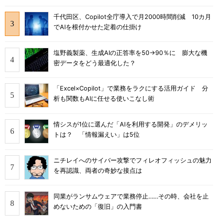
千代田区、Copilot全庁導入で月2000時間削減 10カ月
でAIを根付かせた定着の仕掛け
塩野義製薬、生成AIの正答率を50→90％に 膨大な機
密データをどう最適化した？
「Excel×Copilot」で業務をラクにする活用ガイド 分
析も関数もAIに任せる使いこなし術
情シスが1位に選んだ「AIを利用する開発」のデメリッ
トは？ 「情報漏えい」は5位
ニチレイへのサイバー攻撃でフィレオフィッシュの魅力
を再認識、両者の奇妙な接点は
同業がランサムウェアで業務停止……その時、会社を止
めないための「復旧」の入門書