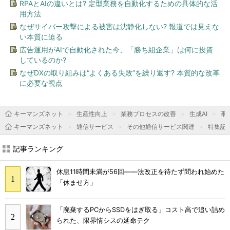
RPAとAIの違いとは? 定型業務を自動化するための具体的な活
用方法
なぜサイバー攻撃による被害は沈静化しない? 報道では見えな
い本質に迫る
広告運用がAIで自動化された今、「勝ち組企業」は何に投資
しているのか?
なぜDXの取り組みは“よくある失敗”を繰り返す? 本質的な改革
に必要な視点
キーマンズネット
生産性向上
業務プロセスの改善
生成AI
事
キーマンズネット
通信サービス
その他通信サービス関連
特集記
記事ランキング
休息11時間未満が56回――法改正を待たず問われ始めた
「休ませ方」
「廃棄するPCからSSDをはぎ取る」コスト高で追い詰め
られた、限界情シスの延命テク