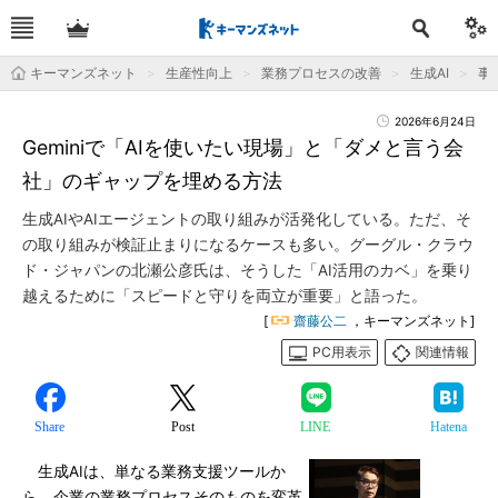
キーマンズネット
生産性向上
業務プロセスの改善
生成AI
事
2026年6月24日
Geminiで「AIを使いたい現場」と「ダメと言う会
社」のギャップを埋める方法
生成AIやAIエージェントの取り組みが活発化している。ただ、そ
の取り組みが検証止まりになるケースも多い。グーグル・クラウ
ド・ジャパンの北瀬公彦氏は、そうした「AI活用のカベ」を乗り
越えるために「スピードと守りを両立が重要」と語った。
[
齋藤公二
，キーマンズネット]
PC用表示
関連情報
Share
Post
LINE
Hatena
生成AIは、単なる業務支援ツールか
ら、企業の業務プロセスそのものを変革