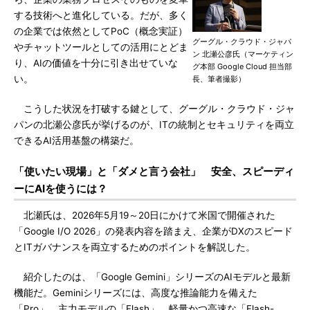
する技術へと進化している。だが、多く
の企業では依然としてPoC（概念実証）
グーグル・クラウド・ジャパ
やチャットツールとしての活用にとどま
ン 北瀬公彦氏（マーケティン
り、AIの価値を十分に引き出せていな
グ本部 Google Cloud 担当部
い。
長、筆者撮影）
こうした状況を打破する鍵として、グーグル・クラウド・ジャ
パンの北瀬公彦氏が挙げるのが、ITの統制とセキュリティを両立
できるAI活用基盤の構築だ。
「使いたい現場」と「ダメと言う会社」 安全、スピーディ
ーにAIを使うには？
北瀬氏は、2026年5月19～20日にかけて米国で開催された
「Google I/O 2026」の発表内容を踏まえ、企業がDXのスピード
とITガバナンスを両立するためのポイントを解説した。
紹介したのは、「Google Gemini」シリーズのAIモデルと最新
機能だ。Geminiシリーズには、高度な推論能力を備えた
「Pro」、主力モデルの「Flash」、軽量かつ高速な「Flash-