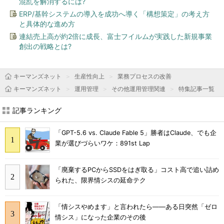
混乱を解消するには?
ERP/基幹システムの導入を成功へ導く「構想策定」の考え方
と具体的な進め方
連結売上高が約2倍に成長、富士フイルムが実践した新規事業
創出の戦略とは?
キーマンズネット
生産性向上
業務プロセスの改善
キーマンズネット
運用管理
その他運用管理関連
特集記事一覧
記事ランキング
「GPT-5.6 vs. Claude Fable 5」勝者はClaude、でも企
業が選びづらいワケ：891st Lap
「廃棄するPCからSSDをはぎ取る」コスト高で追い詰め
られた、限界情シスの延命テク
「情シスやめます」と言われたら――ある日突然「ゼロ
情シス」になった企業のその後