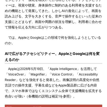
ィーは、視覚や聴覚、身体操作に制約のある利用者を支援するた
めの機能として発展してきた。しかしAIの進化によって、画面を
読み上げる、文字を大きくする、音声で操作するといった従来の
支援にとどまらず、画面や周囲の状況を理解し、利用者に合わせ
て情報を伝える方向に広がりつつある。
では、AppleとGoogleはこの領域で何を強化しようとしている
のか。
AIで広がるアクセシビリティー、AppleとGoogleは何を変
えるのか
Appleは2026年5月19日、「Apple Intelligence」を活用して
「VoiceOver」「Magnifier」「Voice Control」「Accessibility
Reader」などを強化すると発表した。画像説明の高度化や自然
言語での操作支援、字幕生成などをApple製品群に広げる内容
で、スマホ単体ではなくエコシステム全体で支援機能を拡充する
色合いが強い（各機能の説明は補足1を参照）。