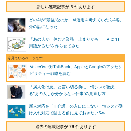
新しい連載記事が 5 件あります
どのAIが“最強”なのか AI活用を考えていたらAI以
外の話になった
「あの人が 休むと業務 止まりがち」 AIに“IT
用語かるた”を作らせてみた
VoiceOver対TalkBack、AppleとGoogleのアクセシ
ビリティー戦略を読む
「属人化は悪」と言い切る前に 情シスが抱え
る“あの人しか分からない仕事”の見直し方
新人対応を「IT介護」の入口にしない 情シスが受
け入れ対応で詰まる前に見ておきたい5本
過去の連載記事が 76 件あります