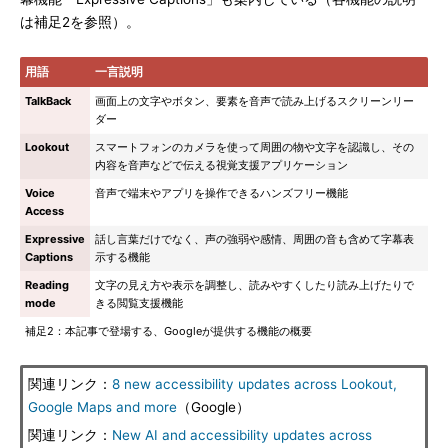
は補足2を参照）。
用語
一言説明
TalkBack
画面上の文字やボタン、要素を音声で読み上げるスクリーンリー
ダー
Lookout
スマートフォンのカメラを使って周囲の物や文字を認識し、その
内容を音声などで伝える視覚支援アプリケーション
Voice
音声で端末やアプリを操作できるハンズフリー機能
Access
Expressive
話し言葉だけでなく、声の強弱や感情、周囲の音も含めて字幕表
Captions
示する機能
Reading
文字の見え方や表示を調整し、読みやすくしたり読み上げたりで
mode
きる閲覧支援機能
補足2：本記事で登場する、Googleが提供する機能の概要
関連リンク：
8 new accessibility updates across Lookout,
Google Maps and more
（Google）
関連リンク：
New AI and accessibility updates across