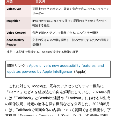
用語
一言説明
VoiceOver
画面上の文字やボタン、要素を音声で読み上げるスクリーン
リーダー
Magnifier
iPhoneやiPadのカメラを使って周囲の文字や物を見やすく
確認する機能
Voice Control
音声で端末やアプリを操作できるハンズフリー機能
Accessibility
文字の見え方や表示を調整し、読みやすくするための閲覧支
Reader
援機能
補足1：本記事で登場する、Appleが提供する機能の概要
関連リンク：
Apple unveils new accessibility features, and
updates powered by Apple Intelligence
（Apple）
これに対してGoogleは、既存のアクセシビリティー機能に
「Gemini」などAIを組み込む方向を鮮明にしている。2024年5月
には「TalkBack」とGeminiの連携や「Lookout」におけるAI生成
の画像説明、特定の物体を探す機能などを公表した。2025年5月
には、TalkBackで画面全体の内容について質問できる機能や、字
幕機能「Expressive Captions」も案内している（各機能の説明