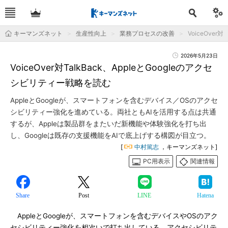
キーマンズネット
生産性向上
業務プロセスの改善
VoiceOver
2026年5月23日
VoiceOver対TalkBack、AppleとGoogleのアクセ
シビリティー戦略を読む
AppleとGoogleが、スマートフォンを含むデバイス／OSのアクセ
シビリティー強化を進めている。両社ともAIを活用する点は共通
するが、Appleは製品群をまたいだ新機能や体験強化を打ち出
し、Googleは既存の支援機能をAIで底上げする構図が目立つ。
[
中村篤志
，キーマンズネット]
PC用表示
関連情報
Share
Post
LINE
Hatena
AppleとGoogleが、スマートフォンを含むデバイスやOSのアク
セシビリティー強化を相次いで打ち出している。アクセシビリテ