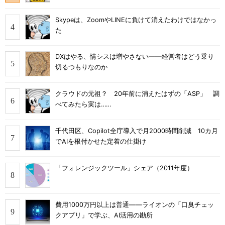
Skypeは、ZoomやLINEに負けて消えたわけではなかっ
た
DXはやる、情シスは増やさない――経営者はどう乗り
切るつもりなのか
クラウドの元祖？ 20年前に消えたはずの「ASP」 調
べてみたら実は……
千代田区、Copilot全庁導入で月2000時間削減 10カ月
でAIを根付かせた定着の仕掛け
「フォレンジックツール」シェア（2011年度）
費用1000万円以上は普通――ライオンの「口臭チェッ
クアプリ」で学ぶ、AI活用の勘所