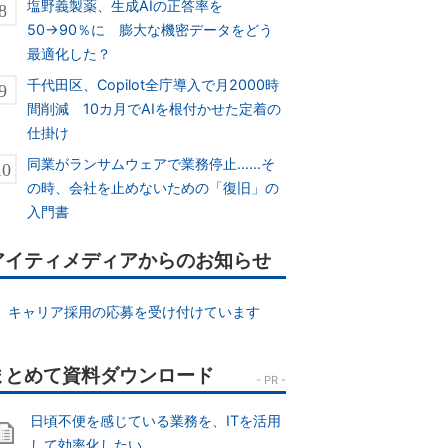
塩野義製薬、生成AIの正答率を
50→90％に 膨大な機密データをどう
最適化した？
千代田区、Copilot全庁導入で月2000時
間削減 10カ月でAIを根付かせた定着の
仕掛け
同業がランサムウェアで業務停止……そ
の時、会社を止めないための「復旧」の
入門書
アイティメディアからのお知らせ
キャリア採用の応募を受け付けています
日頃不便を感じている業務を、ITを活用
して効率化したい