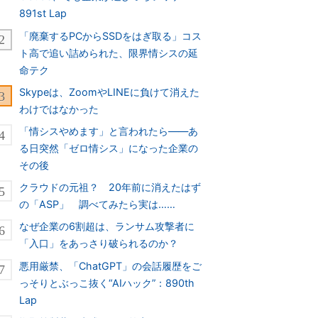
891st Lap
「廃棄するPCからSSDをはぎ取る」コス
ト高で追い詰められた、限界情シスの延
命テク
Skypeは、ZoomやLINEに負けて消えた
わけではなかった
「情シスやめます」と言われたら――あ
る日突然「ゼロ情シス」になった企業の
その後
クラウドの元祖？ 20年前に消えたはず
の「ASP」 調べてみたら実は……
なぜ企業の6割超は、ランサム攻撃者に
「入口」をあっさり破られるのか？
悪用厳禁、「ChatGPT」の会話履歴をご
っそりとぶっこ抜く“AIハック”：890th
Lap