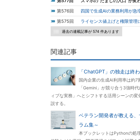
577
スマホの“だましの入口”が変
576
四国で生成AIの業務利用が急
575
ライセンス値上げと権限管理に
過去の連載記事が 574 件あります
関連記事
「ChatGPT」の独走は終
国内企業の生成AI利用率は約7割に達し
「Gemini」が競り合う3強
ィブな実務」へとシフトする活用シーンの変
説する。
ベテラン開発者が教える、サ
ラム集～
本ブックレットはPythonの