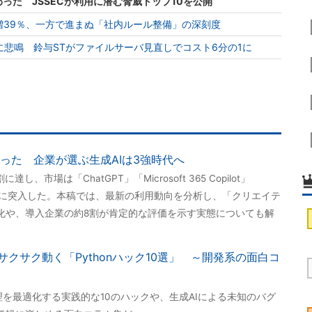
わった JSSECが利用に潜む脅威トップ10を公開
増39％、一方で進まぬ「社内ルール整備」の深刻度
悲鳴 鈴与STがファイルサーバ見直しでコスト6分の1に
わった 企業が選ぶ生成AIは3強時代へ
、市場は「ChatGPT」「Microsoft 365 Copilot」
時代に突入した。本稿では、最新の利用動向を分析し、「クリエイテ
化や、導入企業の約8割が肯定的な評価を示す実態についても解
クサク動く「Pythonハック10選」 ～開発系の面白コ
処理を最適化する実践的な10のハックや、生成AIによる未知のバグ