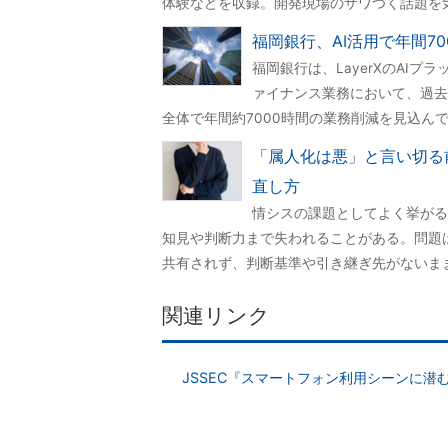
体験などを収録。開発現場のザワつく話題を
福岡銀行、AI活用で年間7
福岡銀行は、LayerXのAIプラ
ァイナンス業務において、過去
全体で年間約7000時間の業務削減を見込ん
「属人化は悪」と言い切る
直し方
情シスの課題としてよく挙がる
知見や判断力まで失われることがある。問題
共有されず、判断基準や引き継ぎ先がないま
関連リンク
JSSEC『スマートフォン利用シーンに潜む脅威 