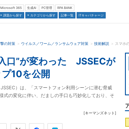
Microsoft 365
生成AI
PC管理
RPA BANK
課題から探す
カテゴリから探す
記事一覧
ITキャパチャージ
攻撃の対策
ウイルス／ワーム／ランサムウェア対策
技術解説
並び順：
入口”が変わった JSSECが
プ10を公開
JSSEC）は、「スマートフォン利用シーンに潜む脅威
や生活様式の変化に伴い、だましの手口も巧妙化しており、そ
[
キーマンズネット
]