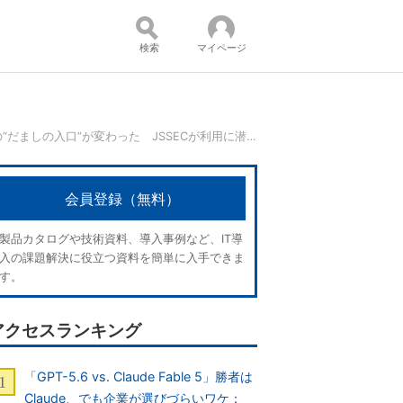
検索
マイページ
スマホの“だましの入口”が変わった JSSECが利用に潜む脅威トップ10を公開
コンテンツ：
会員登録（無料）
製品カタログや技術資料、導入事例など、IT導
入の課題解決に役立つ資料を簡単に入手できま
す。
アクセスランキング
「GPT-5.6 vs. Claude Fable 5」勝者は
Claude、でも企業が選びづらいワケ：