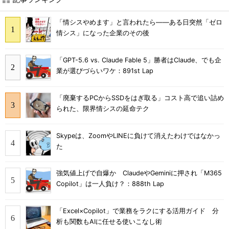
「情シスやめます」と言われたら――ある日突然「ゼロ
情シス」になった企業のその後
「GPT-5.6 vs. Claude Fable 5」勝者はClaude、でも企
業が選びづらいワケ：891st Lap
「廃棄するPCからSSDをはぎ取る」コスト高で追い詰め
られた、限界情シスの延命テク
Skypeは、ZoomやLINEに負けて消えたわけではなかっ
た
強気値上げで自爆か ClaudeやGeminiに押され「M365
Copilot」は一人負け？：888th Lap
「Excel×Copilot」で業務をラクにする活用ガイド 分
析も関数もAIに任せる使いこなし術