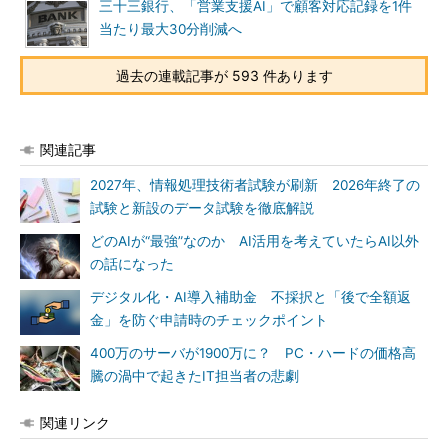
三十三銀行、「営業支援AI」で顧客対応記録を1件
当たり最大30分削減へ
過去の連載記事が 593 件あります
関連記事
2027年、情報処理技術者試験が刷新 2026年終了の
試験と新設のデータ試験を徹底解説
どのAIが“最強”なのか AI活用を考えていたらAI以外
の話になった
デジタル化・AI導入補助金 不採択と「後で全額返
金」を防ぐ申請時のチェックポイント
400万のサーバが1900万に？ PC・ハードの価格高
騰の渦中で起きたIT担当者の悲劇
関連リンク