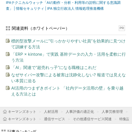
IPAテクニカルウォッチ「AIの動作・分析・利用等の説明に関する意識調
査」 | 情報セキュリティ | IPA 独立行政法人 情報処理推進機構
関連資料（ホワイトペーパー）
PR
標的型攻撃メールに“引っかかりやすい社員”を効果的に見つけ
て訓練する方法
「ERP × kintone」で実践 基幹データの入力・活用を柔軟に行
う方法
「AI」関連で“超売れっ子”になる職種はこれだ
なぜサイバー攻撃による被害は沈静化しない? 報道では見えな
い本質に迫る
AI活用のつまずきポイント 「社内データ活用の壁」を乗り越
える方法とは
キーマンズネット
人材活用
人事評価の適正化
人事労務管理
キーマンズネット
通信サービス
その他通信サービス関連
特集記
記事ランキング