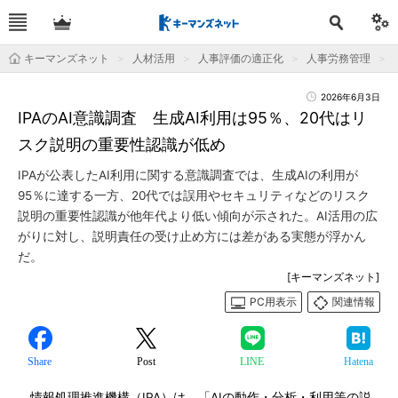
キーマンズネット
人材活用
人事評価の適正化
人事労務管理
2026年6月3日
IPAのAI意識調査 生成AI利用は95％、20代はリ
スク説明の重要性認識が低め
IPAが公表したAI利用に関する意識調査では、生成AIの利用が
95％に達する一方、20代では誤用やセキュリティなどのリスク
説明の重要性認識が他年代より低い傾向が示された。AI活用の広
がりに対し、説明責任の受け止め方には差がある実態が浮かん
だ。
[キーマンズネット]
PC用表示
関連情報
Share
Post
LINE
Hatena
情報処理推進機構（IPA）は、「AIの動作・分析・利用等の説