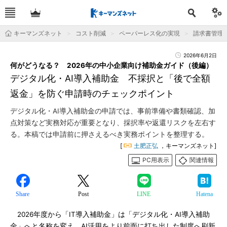
キーマンズネット
コスト削減
ペーパーレス化の実現
請求書管理
2026年6月2日
何がどうなる？ 2026年の中小企業向け補助金ガイド（後編）
デジタル化・AI導入補助金 不採択と「後で全額
返金」を防ぐ申請時のチェックポイント
デジタル化・AI導入補助金の申請では、事前準備や書類確認、加
点対策など実務対応が重要となり、採択率や返還リスクを左右す
る。本稿では申請前に押さえるべき実務ポイントを整理する。
[
土肥正弘
，キーマンズネット]
PC用表示
関連情報
Share
Post
LINE
Hatena
2026年度から「IT導入補助金」は「デジタル化・AI導入補助
金」へと名称を変え、AI活用をより前面に打ち出した制度へ刷新