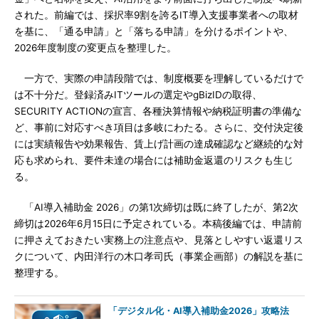
された。前編では、採択率9割を誇るIT導入支援事業者への取材
を基に、「通る申請」と「落ちる申請」を分けるポイントや、
2026年度制度の変更点を整理した。
一方で、実際の申請段階では、制度概要を理解しているだけで
は不十分だ。登録済みITツールの選定やgBizIDの取得、
SECURITY ACTIONの宣言、各種決算情報や納税証明書の準備な
ど、事前に対応すべき項目は多岐にわたる。さらに、交付決定後
には実績報告や効果報告、賃上げ計画の達成確認など継続的な対
応も求められ、要件未達の場合には補助金返還のリスクも生じ
る。
「AI導入補助金 2026」の第1次締切は既に終了したが、第2次
締切は2026年6月15日に予定されている。本稿後編では、申請前
に押さえておきたい実務上の注意点や、見落としやすい返還リス
クについて、内田洋行の木口孝司氏（事業企画部）の解説を基に
整理する。
「デジタル化・AI導入補助金2026」攻略法