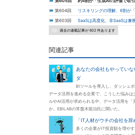
605
約4割が「生成AIの評価で取
604
リスキリングの理解、6割が「
603
SaaSは高度化、非SaaS
過去の連載記事が 602 件あります
関連記事
あなたの会社もやっていな
ダ
BIツールを導入し、ダッシュ
データ活用を進める企業で、こうした悩みは
ルやAI活用が求められる中、データ活用を
か。EBILABの常盤木龍治氏に聞いた。
「IT人材がウチの会社を辞
多くの企業がIT投資額を増や