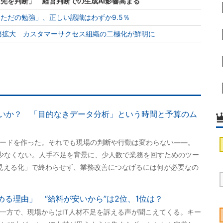
引先を判断」 経営判断での生成AI影響高まる
ただの勉強」、正しい認識はわずか9.5％
は兼務拡大 カスタマーサクセス組織の二極化が鮮明に
いか？ 「目的なきデータ分析」という時間と予算のム
ボードを作った。それでも現場の判断や行動は変わらない――。
少なくない。人手不足を背景に、少人数で業務を回すためのツー
「見える化」で終わらせず、業務改善につなげるには何が必要なの
める理由」 “給料が安いから”は2位、1位は？
す一方で、現場からはIT人材不足を訴える声が聞こえてくる。キー