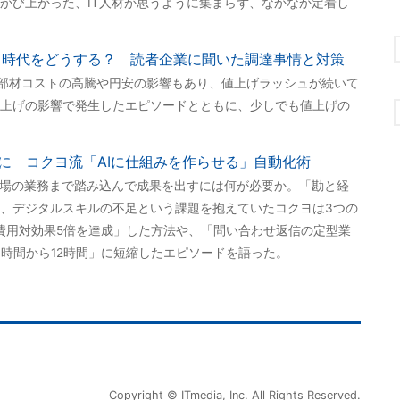
かび上がった、IT人材が思うように集まらず、なかなか定着し
」時代をどうする？ 読者企業に聞いた調達事情と対策
では部材コストの高騰や円安の影響もあり、値上げラッシュが続いて
上げの影響で発生したエピソードとともに、少しでも値上げの
秒に コクヨ流「AIに仕組みを作らせる」自動化術
現場の業務まで踏み込んで成果を出すには何が必要か。「勘と経
、デジタルスキルの不足という課題を抱えていたコクヨは3つの
費用対効果5倍を達成」した方法や、「問い合わせ返信の定型業
20時間から12時間」に短縮したエピソードを語った。
Copyright © ITmedia, Inc. All Rights Reserved.