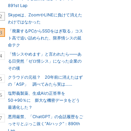
891st Lap
Skypeは、ZoomやLINEに負けて消えた
わけではなかった
「廃棄するPCからSSDをはぎ取る」コス
ト高で追い詰められた、限界情シスの延
命テク
「情シスやめます」と言われたら――あ
る日突然「ゼロ情シス」になった企業の
その後
クラウドの元祖？ 20年前に消えたはず
の「ASP」 調べてみたら実は……
塩野義製薬、生成AIの正答率を
50→90％に 膨大な機密データをどう
最適化した？
悪用厳禁、「ChatGPT」の会話履歴をご
っそりとぶっこ抜く“AIハック”：890th
Lap