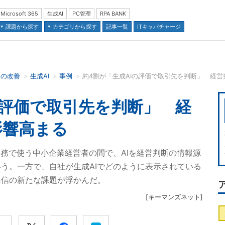
Microsoft 365
生成AI
PC管理
RPA BANK
課題から探す
カテゴリから探す
記事一覧
ITキャパチャージ
スの改善
生成AI
事例
約4割が「生成AIの評価で取引先を判断」 経営
並び順：
の評価で取引先を判断」 経
影響高まる
を業務で使う中小企業経営者の間で、AIを経営判断の情報源
う。一方で、自社が生成AIでどのように表示されている
発信の新たな課題が浮かんだ。
[
キーマンズネット
]