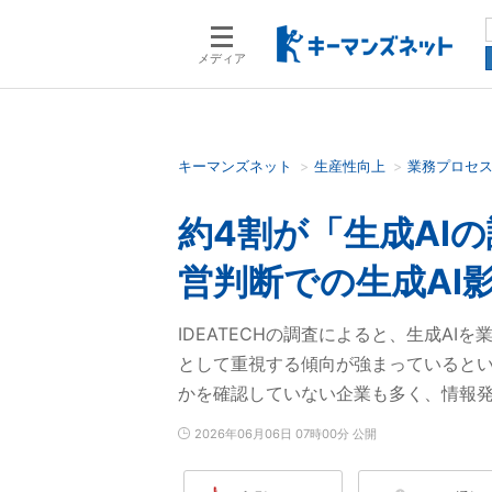
メディア
キーマンズネット
生産性向上
業務プロセ
検索語を入力してください
約4割が「生成AI
営判断での生成AI
IDEATECHの調査によると、生成AI
として重視する傾向が強まっているとい
かを確認していない企業も多く、情報
2026年06月06日 07時00分 公開