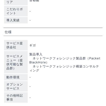
首都圏
リア
こだわりポ
-
イント
導入実績
-
仕様
サービス提
ギガ
供会社
製品導入
サービスメ
ネットワークフォレンジック製品群（Packet
ニュー（提
BlackHole）
供可能な製
ネットワークフォレンジック構築コンサルテ
品群）
ィング
動作環境
-
オプション
-
サービス
その他特記
-
事項