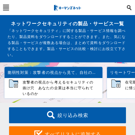
ネットワークセキュリティの製品・サービス一覧
「ネットワークセキュリティ」に関する製品・サービス情報を調べ
たり、製品資料をダウンロードすることができます。また、気にな
る製品・サービスが複数ある場合は、まとめて資料をダウンロード
することもできます。製品・サービスの比較・検討にお役立て下さ
い。
脆弱性対策：攻撃者の視点から見て、自社のシステムは安全か
攻撃者の視点から考えるセキュリティの
在宅
抜け穴 あなたの企業は本当に守られて
に情
いるのか
絞り込み検索
すべてリストに追加する