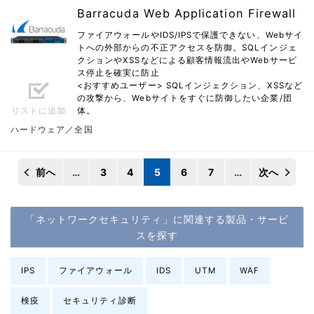
Barracuda Web Application Firewall
ファイアウォールやIDS/IPSで保護できない、Webサイ
トへの外部からの不正アクセスを防御。SQLインジェ
クションやXSSなどによる顧客情報流出やWebサービ
ス停止を確実に防止
<おすすめユーザー> SQLインジェクション、XSSなど
の攻撃から、Webサイトをすぐに防御したい企業/団
リストに追加
体。
ハードウェア／全国
前へ
…
3
4
5
6
7
…
次へ
「ネットワークセキュリティ」に関連する製品・サービ
スを探す
IPS
ファイアウォール
IDS
UTM
WAF
検疫
セキュリティ診断