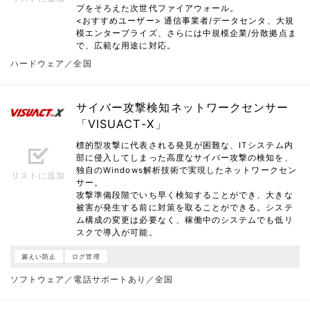
プをそろえた次世代ファイアウォール。
<おすすめユーザー> 通信事業者/データセンタ、大規
模エンタープライズ、さらには中規模企業/分散拠点ま
で、広範な用途に対応。
ハードウェア／全国
サイバー攻撃検知ネットワークセンサー
「VISUACT-X」
標的型攻撃に代表される発見が困難な、ITシステム内
部に侵入してしまった高度なサイバー攻撃の検知を、
独自のWindows解析技術で実現したネットワークセン
リストに追加
サー。
攻撃準備段階でいち早く検知することができ、大きな
被害が発生する前に対策を取ることができる。システ
ム構成の変更は必要なく、稼働中のシステムでも低リ
スクで導入が可能。
漏えい防止
ログ管理
ソフトウェア／電話サポートあり／全国