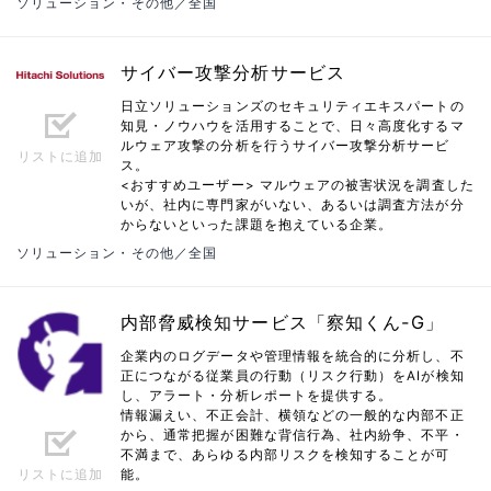
ソリューション・その他／全国
サイバー攻撃分析サービス
日立ソリューションズのセキュリティエキスパートの
知見・ノウハウを活用することで、日々高度化するマ
ルウェア攻撃の分析を行うサイバー攻撃分析サービ
リストに追加
ス。
<おすすめユーザー> マルウェアの被害状況を調査した
いが、社内に専門家がいない、あるいは調査方法が分
からないといった課題を抱えている企業。
ソリューション・その他／全国
内部脅威検知サービス「察知くん-G」
企業内のログデータや管理情報を統合的に分析し、不
正につながる従業員の行動（リスク行動）をAIが検知
し、アラート・分析レポートを提供する。
情報漏えい、不正会計、横領などの一般的な内部不正
から、通常把握が困難な背信行為、社内紛争、不平・
不満まで、あらゆる内部リスクを検知することが可
リストに追加
能。