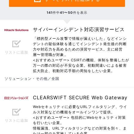
141
件中
41〜50
件を表示
サイバーインシデント対応演習サービス
「標的型メール攻撃で情報が漏えいした」などインシ
デントの疑似体験を通じてインシデント発生後の判断
力や対応力を高めるための演習サービス。主に経営
リストに追加
層〜管理職が対象。
<おすすめユーザー> CSIRTの機能、体制を整備したが
万一の際の対応が不安な企業。初動間違いによる被害
拡大防止、初動対応手順の周知をしたい企業。
ソリューション・その他／全国
CLEARSWIFT SECURE Web Gateway
Webセキュリティに必要なURLフィルタリング、ウイ
ルス対策などの機能をオールインワンで提供。
<おすすめユーザー> 包括的にWebセキュリティ対策
リストに追加
を行いたい企業。
情報漏洩、URLフィルタリングなどの対策を別々、ま
たは一部のみ実施している企業。