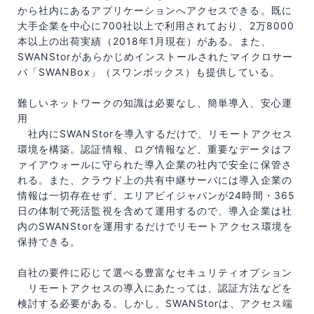
から社内にあるアプリケーションへアクセスできる。既に
大手企業を中心に700社以上で利用されており、2万8000
本以上の出荷実績（2018年1月現在）がある。また、
SWANStorがあらかじめインストールされたマイクロサー
バ「SWANBox」（スワンボックス）も提供している。
難しいネットワークの知識は必要なし、簡単導入、安心運
用
社内にSWANStorを導入するだけで、リモートアクセス
環境を構築。認証情報、ログ情報など、重要なデータはフ
ァイアウォールに守られた導入企業の社内で安全に保管さ
れる。また、クラウド上の共有中継サーバには導入企業の
情報は一切存在せず、エリアビイジャパンが24時間・365
日の体制で死活監視を含めて運用するので、導入企業は社
内のSWANStorを運用するだけでリモートアクセス環境を
保持できる。
自社の要件に応じて選べる豊富なセキュリティオプション
リモートアクセスの導入にあたっては、認証方法などを
検討する必要がある。しかし、SWANStorは、アクセス端