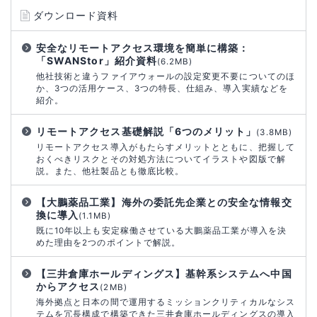
ダウンロード資料
安全なリモートアクセス環境を簡単に構築：
「SWANStor」紹介資料
(6.2MB)
他社技術と違うファイアウォールの設定変更不要についてのほ
か、3つの活用ケース、3つの特長、仕組み、導入実績などを
紹介。
リモートアクセス基礎解説「6つのメリット」
(3.8MB)
リモートアクセス導入がもたらすメリットとともに、把握して
おくべきリスクとその対処方法についてイラストや図版で解
説。また、他社製品とも徹底比較。
【大鵬薬品工業】海外の委託先企業との安全な情報交
換に導入
(1.1MB)
既に10年以上も安定稼働させている大鵬薬品工業が導入を決
めた理由を2つのポイントで解説。
【三井倉庫ホールディングス】基幹系システムへ中国
からアクセス
(2MB)
海外拠点と日本の間で運用するミッションクリティカルなシス
テムを冗長構成で構築できた三井倉庫ホールディングスの導入