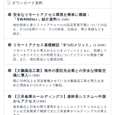
ダウンロード資料
安全なリモートアクセス環境を簡単に構築：
「SWANStor」紹介資料
(6.2MB)
他社技術と違うファイアウォールの設定変更不要についてのほ
か、3つの活用ケース、3つの特長、仕組み、導入実績などを
紹介。
リモートアクセス基礎解説「6つのメリット」
(3.8MB)
リモートアクセス導入がもたらすメリットとともに、把握して
おくべきリスクとその対処方法についてイラストや図版で解
説。また、他社製品とも徹底比較。
【大鵬薬品工業】海外の委託先企業との安全な情報交
換に導入
(1.1MB)
既に10年以上も安定稼働させている大鵬薬品工業が導入を決
めた理由を2つのポイントで解説。
【三井倉庫ホールディングス】基幹系システムへ中国
からアクセス
(2MB)
海外拠点と日本の間で運用するミッションクリティカルなシス
テムを冗長構成で構築できた三井倉庫ホールディングスの導入