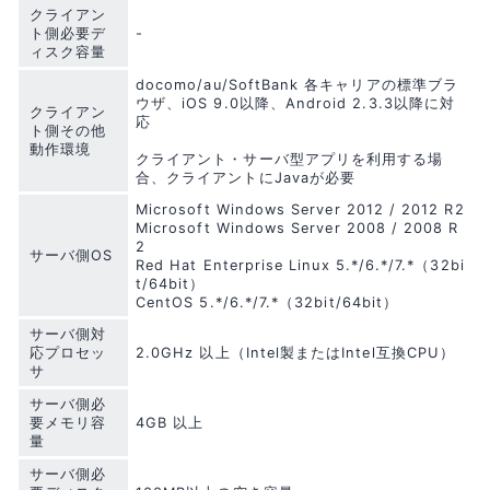
クライアン
ト側必要デ
-
ィスク容量
docomo/au/SoftBank 各キャリアの標準ブラ
ウザ、iOS 9.0以降、Android 2.3.3以降に対
クライアン
応
ト側その他
動作環境
クライアント・サーバ型アプリを利用する場
合、クライアントにJavaが必要
Microsoft Windows Server 2012 / 2012 R2
Microsoft Windows Server 2008 / 2008 R
2
サーバ側OS
Red Hat Enterprise Linux 5.*/6.*/7.*（32bi
t/64bit）
CentOS 5.*/6.*/7.*（32bit/64bit）
サーバ側対
応プロセッ
2.0GHz 以上（Intel製またはIntel互換CPU）
サ
サーバ側必
要メモリ容
4GB 以上
量
サーバ側必