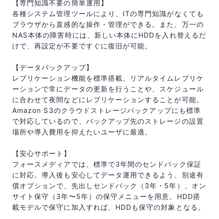
【専門知識不要の簡単運用】
各種システム管理ツールにより、ITの専門知識がなくても
ブラウザから直感的な操作・管理ができる。また、万一の
NAS本体の障害時には、新しい本体にHDDを入れ替えるだ
けで、再設定が不要ですぐに復旧が可能。
【データバックアップ】
レプリケーション機能を標準搭載。リアルタイムレプリケ
ーションで常にデータの更新を行うことや、スケジュール
に合わせて夜間などにレプリケーションすることが可能。
Amazon S3のクラウドストレージバックアップにも標準
で対応しているので、バックアップ先のストレージの設置
場所や導入費用を抑えたいユーザに最適。
【安心サポート】
フォースメディアでは、標準で3年間のセンドバック保証
に対応。導入後も安心してデータ運用できるよう、別途有
償オプションで、先出しセンドバック（3年・5年）、オン
サイト保守（3年〜5年）の保守メニューを用意。HDD搭
載モデルで保守に加入すれば、HDDも保守の対象となる。