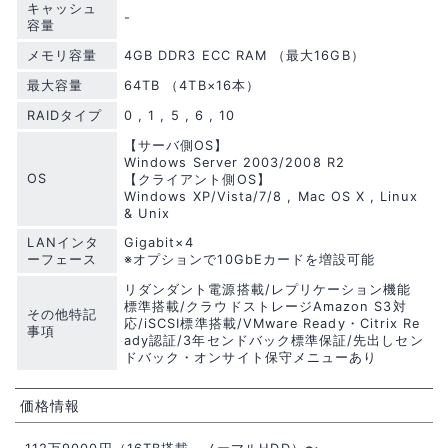
キャッシュ
-
容量
メモリ容量
4GB DDR3 ECC RAM （最大16GB）
最大容量
64TB （4TB×16本）
RAIDタイプ
0 , 1 , 5 , 6 , 10
【サーバ側OS】
Windows Server 2003/2008 R2
OS
【クライアント側OS】
Windows XP/Vista/7/8 , Mac OS X , Linux
& Unix
LANインタ
Gigabit×4
ーフェース
※オプションで10GbEカードを増設可能
リダンダント電源搭載/レプリケーション機能
標準搭載/クラウドストレージAmazon S3対
その他特記
応/iSCSI標準搭載/VMware Ready・Citrix Re
事項
ady認証/3年センドバック標準保証/先出しセン
ドバック・オンサイト保守メニューあり
価格情報