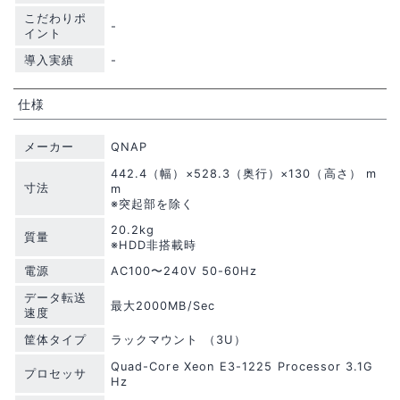
こだわりポ
-
イント
導入実績
-
仕様
メーカー
QNAP
442.4（幅）×528.3（奥行）×130（高さ） m
寸法
m
※突起部を除く
20.2kg
質量
※HDD非搭載時
電源
AC100〜240V 50-60Hz
データ転送
最大2000MB/Sec
速度
筐体タイプ
ラックマウント （3U）
Quad-Core Xeon E3-1225 Processor 3.1G
プロセッサ
Hz