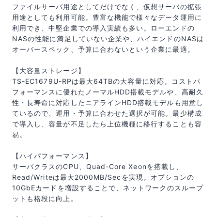
ファイルサーバ用途としてだけでなく、仮想サーバの拡張
用途としても利用可能。豊富な機能で様々なデータ運用に
利用でき、中堅企業での導入実績も多い。ローエンドの
NASの性能に満足していない企業や、ハイエンドのNASは
オーバースペック、予算に合わないという企業に最適。
【大容量ストレージ】
TS-EC1679U-RPは最大64TBの大容量に対応。コストパ
フォーマンスに優れたノーマルHDD搭載モデルや、高耐久
性・長寿命に対応したニアラインHDD搭載モデルも用意し
ているので、運用・予算に合わせた選択が可能。最少構成
で導入し、容量が不足したら上位機種に移行することも容
易。
【ハイパフォーマンス】
サーバクラスのCPU、Quad-Core Xeonを搭載し、
Read/Writeは最大2000MB/Secを実現。オプションの
10GbEカードを増設することで、ネットワークのスループ
ットも格段に向上。