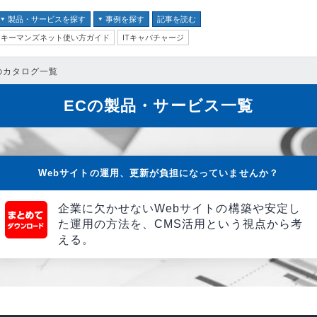
製品・サービスを探す
事例を探す
記事を読む
キーマンズネット使い方ガイド
ITキャパチャージ
バイス
のカタログ一覧
ス
ECの製品・サービス一覧
並び順：
テム
クセキュリティ
Webサイトの運用、更新が負担になっていませんか？
企業に欠かせないWebサイトの構築や安定し
ム
た運用の方法を、CMS活用という視点から考
ントセキュリティ
える。
プ
器
ステム・コミュニケーシ