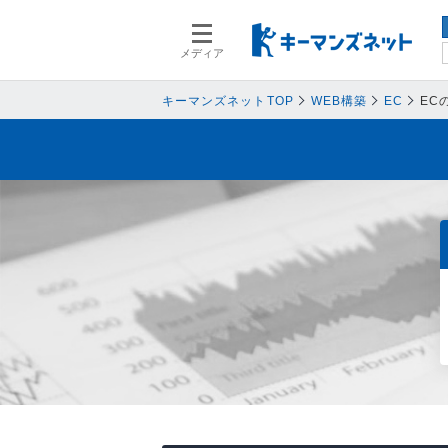
メディア
スマートデバイス
スマートデ
人事
人事
キーマンズネットTOP
WEB構築
EC
EC
業務プロセス
業務プロセ
検索語を入力してください
基幹系システム
基幹系シス
ネットワークセキュリティ
ネットワー
データ分析
データ分析
PC
PC
情報システム
情報システ
エンドポイントセキュリティ
エンドポイ
バックアップ
バックアッ
オフィス機器
オフィス機
情報共有システム・コミュニケーシ
情報共有シ