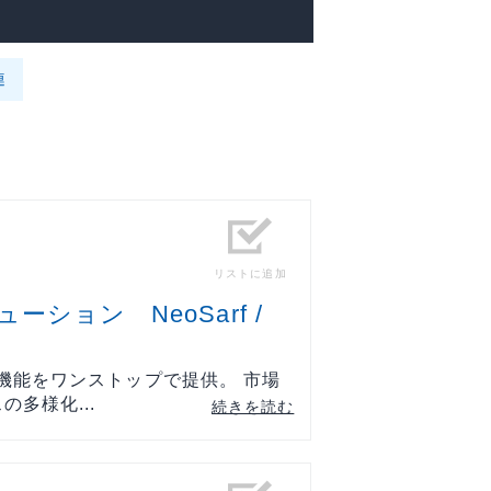
連
リストに追加
ーション NeoSarf /
機能をワンストップで提供。 市場
多様化...
続きを読む