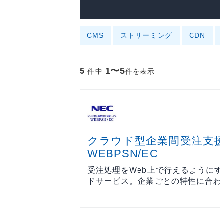
ョンツール
ョンツール
物理セキュリティ
物理セキュ
データセンター
データセン
CMS
ストリーミング
CDN
サーバー
サーバー
ネットワーク機器
ネットワー
5
1〜5
件中
件を表示
運用管理
運用管理
ストレージ
ストレージ
PCソフト
PCソフト
通信サービス
通信サービ
クラウド型企業間受注支
開発
開発
WEBPSN/EC
仮想化
仮想化
受注処理をWeb上で行えるように
ドサービス。企業ごとの特性に合わ.
メール
メール
Web構築
Web構築