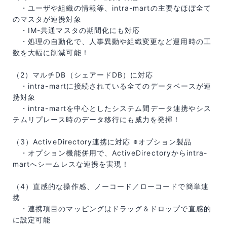
・ユーザや組織の情報等、intra-martの主要なほぼ全て
のマスタが連携対象
・IM-共通マスタの期間化にも対応
・処理の自動化で、人事異動や組織変更など運用時の工
数を大幅に削減可能！
（2）マルチDB（シェアードDB）に対応
・intra-martに接続されている全てのデータベースが連
携対象
・intra-martを中心としたシステム間データ連携やシス
テムリプレース時のデータ移行にも威力を発揮！
（3）ActiveDirectory連携に対応 ※オプション製品
・オプション機能併用で、ActiveDirectoryからintra-
martへシームレスな連携を実現！
（4）直感的な操作感、ノーコード／ローコードで簡単連
携
・連携項目のマッピングはドラッグ＆ドロップで直感的
に設定可能