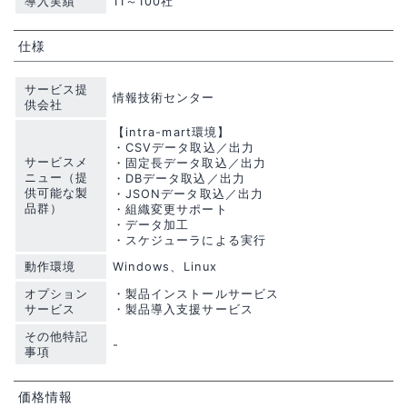
導入実績
11～100社
仕様
サービス提
情報技術センター
供会社
【intra-mart環境】
・CSVデータ取込／出力
サービスメ
・固定長データ取込／出力
ニュー（提
・DBデータ取込／出力
供可能な製
・JSONデータ取込／出力
品群）
・組織変更サポート
・データ加工
・スケジューラによる実行
動作環境
Windows、Linux
オプション
・製品インストールサービス
サービス
・製品導入支援サービス
その他特記
-
事項
価格情報