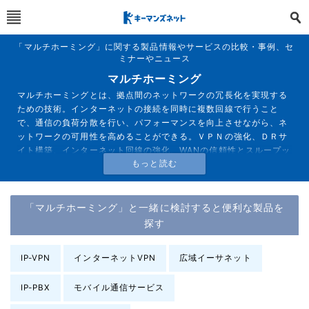
「マルチホーミング」に関する製品情報やサービスの比較・事例、セ
ミナーやニュース
マルチホーミング
マルチホーミングとは、拠点間のネットワークの冗長化を実現する
ための技術。インターネットの接続を同時に複数回線で行うこと
で、通信の負荷分散を行い、パフォーマンスを向上させながら、ネ
ットワークの可用性を高めることができる。ＶＰＮの強化、ＤＲサ
イト構築、インターネット回線の強化、WANの信頼性とスループッ
トの向上、VOIPやWeb会議のトラフィック最適化、ＢＣＰ対策な
どに役立つ。
「マルチホーミング」と一緒に検討すると便利な製品を
探す
IP-VPN
インターネットVPN
広域イーサネット
IP-PBX
モバイル通信サービス