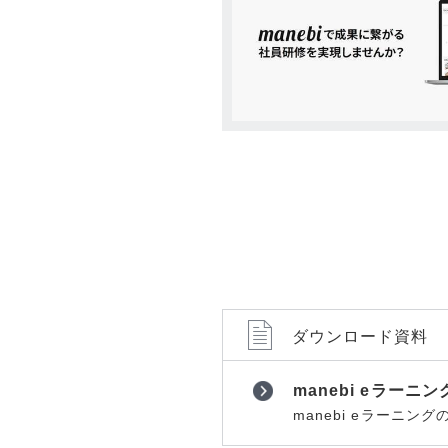
ョンツール
ョンツール
物理セキュリティ
物理セキュ
データセンター
データセン
サーバー
サーバー
ネットワーク機器
ネットワー
運用管理
運用管理
ストレージ
ストレージ
PCソフト
PCソフト
通信サービス
通信サービ
開発
開発
ダウンロード資料
仮想化
仮想化
メール
メール
manebi eラーニ
Web構築
Web構築
manebi eラーニ