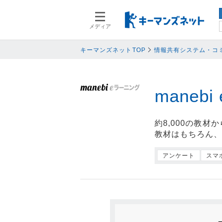
メディア
スマートデバイス
スマートデ
人事
人事
キーマンズネットTOP
情報共有システム・コ
業務プロセス
業務プロセ
検索語を入力してください
基幹系システム
基幹系シス
maneb
ネットワークセキュリティ
ネットワー
データ分析
データ分析
約8,000の教
PC
PC
教材はもちろん、
情報システム
情報システ
アンケート
スマ
エンドポイントセキュリティ
エンドポイ
バックアップ
バックアッ
オフィス機器
オフィス機
情報共有システム・コミュニケーシ
情報共有シ