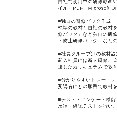
自社で使用中の研修動画
イル／PDF／Microsoft 
■独自の研修パック作成
標準の教材と自社の教材
修パック」など独自の研
ト防止研修パック」など
■社員グループ別の教材設
新入社員には新人研修、
適したカリキュラムで教
■分かりやすいトレーニン
受講者にどの順番で教材
■テスト・アンケート機能
反復・確認テストを行い