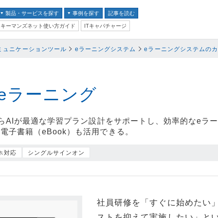
製品・サービスを探す
事例を探す
記事を読む
キーマンズネット使い方ガイド
ITキャパチャージ
バイス
ミュニケーションツール
eラーニングシステム
eラーニングシステムの
ス
並び順：
テム
i eラーニング
クセキュリティ
材からAIが最適な学習プラン設計をサポートし、効率的なe
電子書籍（eBook）も活用できる。
ム
ホ対応
シングルサインオン
ントセキュリティ
プ
器
社員研修を「すぐに始めたい
ステム・コミュニケーシ
ストを抑えて実施したい」と