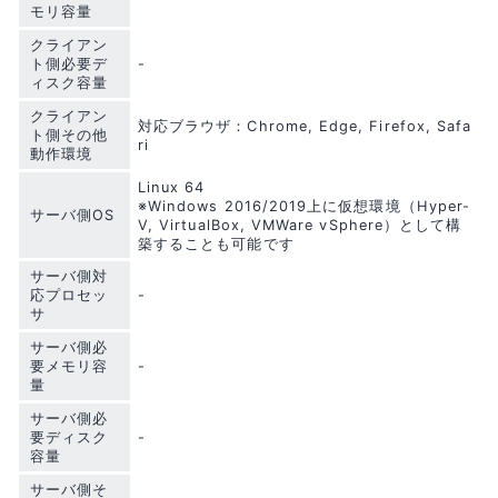
モリ容量
クライアン
ト側必要デ
-
ィスク容量
クライアン
対応ブラウザ：Chrome, Edge, Firefox, Safa
ト側その他
ri
動作環境
Linux 64
※Windows 2016/2019上に仮想環境（Hyper-
サーバ側OS
V, VirtualBox, VMWare vSphere）として構
築することも可能です
サーバ側対
応プロセッ
-
サ
サーバ側必
要メモリ容
-
量
サーバ側必
要ディスク
-
容量
サーバ側そ