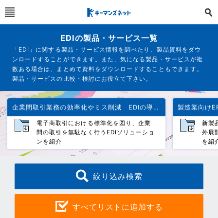
EDIの製品・サービス一覧
「EDI」に関する製品・サービス情報を調べたり、製品資料をダウ
ンロードすることができます。また、気になる製品・サービスが複
数ある場合は、まとめて資料をダウンロードすることもできます。
製品・サービスの比較・検討にお役立て下さい。
企業間取引業務の効率化やミス削減 EDIの導入効果を解説
電子商取引における標準化を図り、企業
新製
間の取引を無駄なく行うEDIソリューショ
外展
ンを紹介
を紹
絞り込み検索
すべてリストに追加する