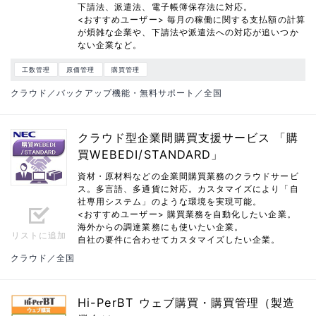
下請法、派遣法、電子帳簿保存法に対応。
<おすすめユーザー> 毎月の稼働に関する支払額の計算
が煩雑な企業や、下請法や派遣法への対応が追いつか
ない企業など。
工数管理
原価管理
購買管理
クラウド／バックアップ機能・無料サポート／全国
クラウド型企業間購買支援サービス 「購
買WEBEDI/STANDARD」
資材・原材料などの企業間購買業務のクラウドサービ
ス。多言語、多通貨に対応。カスタマイズにより「自
社専用システム」のような環境を実現可能。
<おすすめユーザー> 購買業務を自動化したい企業。
海外からの調達業務にも使いたい企業。
リストに追加
自社の要件に合わせてカスタマイズしたい企業。
クラウド／全国
Hi-PerBT ウェブ購買・購買管理（製造