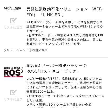
受発注業務効率化ソリューション（WEB-
EDI） 「LINK-EDI」
24時間365日安心・安全な運用サービスを提供する東
計電算データセンター上で利用可能なWEB-EDIクラウ
リストに追加
ドサービス。
<おすすめユーザー> 得意先や仕入先と連携可能なEDI
を実現し、事務作業の軽減や受注ミスの防止、更には
業務のスピードアップを図りたい企業。
ソリューション・その他／全国
統合EDIサーバー構築パッケージ
ROS3[ロス・キュービック]
レガシーEDIからSFTP、流通BMSまで、EDIシステム
で必須の運用・管理機能をサポート。汎用性と柔軟性
に優れたソフトウェアとして、流通・金融を中心に販
売実績2500本以上。
<おすすめユーザー> 既存システムを安価にリプレース
リストに追加
したい企業。
クラウド環境にEDIシステムを構築したい企業。