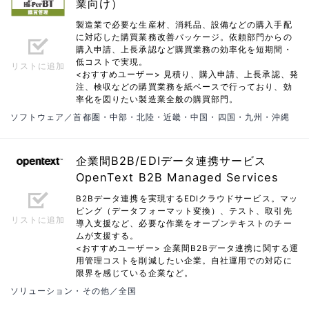
業向け）
製造業で必要な生産材、消耗品、設備などの購入手配
に対応した購買業務改善パッケージ。依頼部門からの
購入申請、上長承認など購買業務の効率化を短期間・
低コストで実現。
リストに追加
<おすすめユーザー> 見積り、購入申請、上長承認、発
注、検収などの購買業務を紙ベースで行っており、効
率化を図りたい製造業全般の購買部門。
ソフトウェア／首都圏・中部・北陸・近畿・中国・四国・九州・沖縄
企業間B2B/EDIデータ連携サービス
OpenText B2B Managed Services
B2Bデータ連携を実現するEDIクラウドサービス。マッ
ピング（データフォーマット変換）、テスト、取引先
リストに追加
導入支援など、必要な作業をオープンテキストのチー
ムが支援する。
<おすすめユーザー> 企業間B2Bデータ連携に関する運
用管理コストを削減したい企業。自社運用での対応に
限界を感じている企業など。
ソリューション・その他／全国