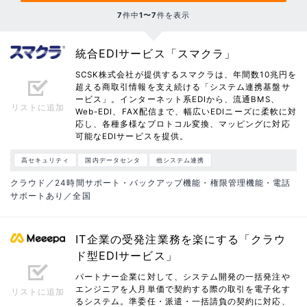
7
件中
1〜7
件を表示
統合EDIサービス「スマクラ」
SCSK株式会社が提供するスマクラは、年間数10兆円を
超える商取引情報を支え続ける「システム連携基盤サ
ービス」。インターネット系EDIから、流通BMS、
リストに追加
Web-EDI、FAX配信まで、幅広いEDIニーズに柔軟に対
応し、各種多様なプロトコル変換、マッピングに対応
可能なEDIサービスを提供。
高セキュリティ
国内データセンタ
他システム連携
クラウド／24時間サポート・バックアップ機能・権限管理機能・電話
サポートあり／全国
IT企業の受発注業務を楽にする「クラウ
ド型EDIサービス」
パートナー企業に対して、システム開発の一括発注や
エンジニアを人月単価で契約する際の取引を電子化す
リストに追加
るシステム。準委任・派遣・一括請負の契約に対応、