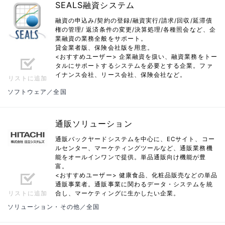
SEALS融資システム
融資の申込み/契約の登録/融資実行/請求/回収/延滞債
権の管理/ 返済条件の変更/決算処理/各種照会など、企
業融資の業務全般をサポート。
貸金業者版、保険会社版を用意。
<おすすめユーザー> 企業融資を扱い、融資業務をトー
タルにサポートするシステムを必要とする企業。ファ
イナンス会社、リース会社、保険会社など。
リストに追加
ソフトウェア／全国
通販ソリューション
通販バックヤードシステムを中心に、ECサイト、コー
ルセンター、マーケティングツールなど、通販業務機
能をオールインワンで提供。単品通販向け機能が豊
富。
<おすすめユーザー> 健康食品、化粧品販売などの単品
通販事業者。通販事業に関わるデータ・システムを統
リストに追加
合し、マーケティングに生かしたい企業。
ソリューション・その他／全国