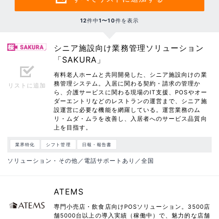
12
件中
1〜10
件を表示
シニア施設向け業務管理ソリューション
「SAKURA」
有料老人ホームと共同開発した、シニア施設向けの業
務管理システム。入居に関わる契約・請求の管理か
リストに追加
ら、介護サービスに関わる現場のIT支援、POSやオー
ダーエントリなどのレストランの運営まで、シニア施
設運営に必要な機能を網羅している。運営業務のム
リ・ムダ・ムラを改善し、入居者へのサービス品質向
上を目指す。
業界特化
シフト管理
日報・報告書
ソリューション・その他／電話サポートあり／全国
ATEMS
専門小売店・飲食店向けPOSソリューション。3500店
舗5000台以上の導入実績（稼働中）で、魅力的な店舗