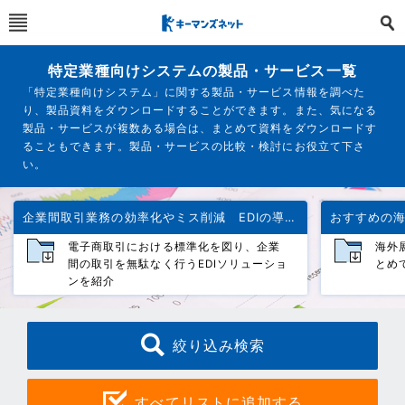
特定業種向けシステムの製品・サービス一覧
「特定業種向けシステム」に関する製品・サービス情報を調べた
り、製品資料をダウンロードすることができます。また、気になる
製品・サービスが複数ある場合は、まとめて資料をダウンロードす
ることもできます。製品・サービスの比較・検討にお役立て下さ
い。
企業間取引業務の効率化やミス削減 EDIの導入効果を解説
電子商取引における標準化を図り、企業
海外
間の取引を無駄なく行うEDIソリューショ
とめ
ンを紹介
絞り込み検索
すべてリストに追加する