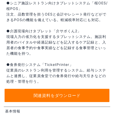
●シニア施設レストラン向けタブレットシステム「桜OES/
桜POS」
注文、品数管理を担うOESと会計やレシート発行などがで
きるPOSの機能を備えている。軽減税率対応にも対応。
●介護現場向けタブレット「介サポくん2」
現場入力の省力化を支援するタブレットシステム。施設利
用者のバイタルや経過記録などを記入するケア記録と、入
居者の食事予約や食事実績などを記録する食事管理といっ
た機能を持つ。
●食券発行システム「TicketPrinter」
従業員のレストラン利用を管理するシステム。給与システ
ムと連携し、従業員食堂での食券発行や給与天引きなどの
処理・管理を行う。
関連資料をダウンロード
基本情報