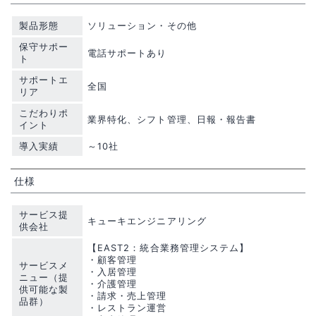
製品形態
ソリューション・その他
保守サポー
電話サポートあり
ト
サポートエ
全国
リア
こだわりポ
業界特化、シフト管理、日報・報告書
イント
導入実績
～10社
仕様
サービス提
キューキエンジニアリング
供会社
【EAST2：統合業務管理システム】
・顧客管理
サービスメ
・入居管理
ニュー（提
・介護管理
供可能な製
・請求・売上管理
品群）
・レストラン運営